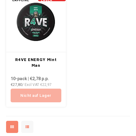
CAFFEINE
LAGER
NOR
NOTO
PABLO
PABLO EXCLUSIVE
R4VE ENERGY Mint
Man
PABLO GOLD
10-pack | €2,78
p.p.
PABLO MINI
€27,80
/ Excl VAT
€22,97
Nicht auf Lager
R4VE
REBEL
ROYAL WHITE