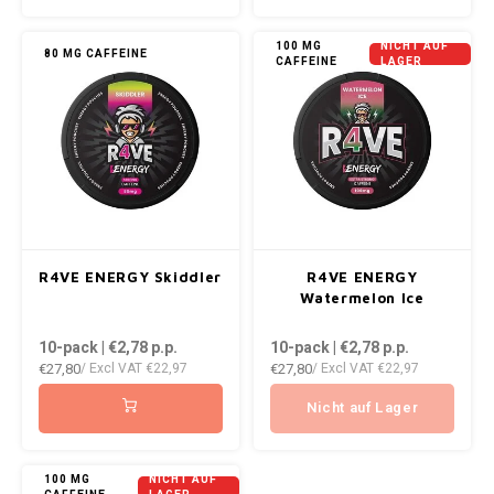
KUMA
100 MG
NICHT AUF
80 MG CAFFEINE
CAFFEINE
LAGER
LOOP
MAGGIE
MAF
MAVERICK
R4VE ENERGY Skiddler
R4VE ENERGY
Watermelon Ice
MYNT
10-pack | €2,78
p.p.
10-pack | €2,78
p.p.
€27,80
€27,80
NEAFS
/ Excl VAT
€22,97
/ Excl VAT
€22,97
Nicht auf Lager
NICS
NOIS
100 MG
NICHT AUF