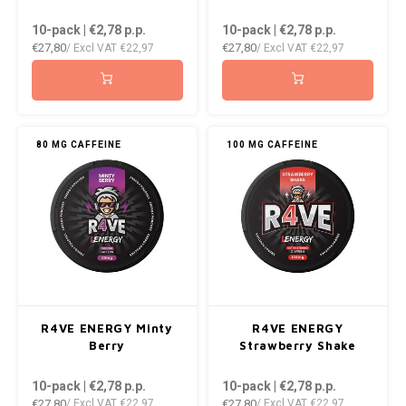
DOPE
VELO
10-pack | €2,78
p.p.
10-pack | €2,78
p.p.
HUF
€27,80
€27,80
/ Excl VAT
€22,97
/ Excl VAT
€22,97
DOSH
WAKE
ISK
FEDRS
X-BO
ILS
FIX
80 MG CAFFEINE
100 MG CAFFEINE
KRW
GARANT
LVL
GARANT PRIME
LTL
GLITCH
MAD
GOAT
R4VE ENERGY Minty
R4VE ENERGY
TRY
Berry
Strawberry Shake
GREATEST
10-pack | €2,78
p.p.
10-pack | €2,78
p.p.
NZD
€27,80
€27,80
/ Excl VAT
€22,97
/ Excl VAT
€22,97
ICEBERG