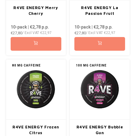
AROMA
ENERGY DRINK
DENSS
R4VE ENERGY Merry
R4VE ENERGY La
Português
HKD
Cherry
Passion Fruit
BAGZ
HYPNO ENERGY
DENSS
10-pack | €2,78
p.p.
10-pack | €2,78
p.p.
IDR
€27,80
€27,80
/ Excl VAT
€22,97
/ Excl VAT
€22,97
BJORN
ICEBERG ENERGY
FIX Z
INR
CAMO
KURWA ENERGY
HYPN
JPY
CHAINPOP
POP ENERGY
ICEBE
80 MG CAFFEINE
100 MG CAFFEINE
BRL
CLEW
KLINT
R4VE ENERGY
BGN
COCO
KURW
REBEL ENERGY
HRK
CUBA
POP 
WAKEY
DKK
DENSSI
R4VE 
R4VE ENERGY Frozen
R4VE ENERGY Bubble
X-BOOSTER
EEK
Citrus
Gun