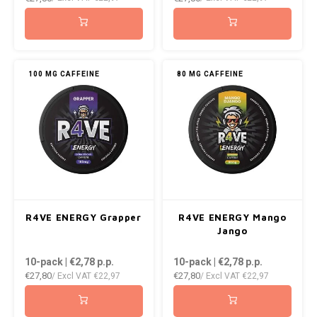
NOK
INIC
PLN
K#RWA
100 MG CAFFEINE
80 MG CAFFEINE
QAR
KELLY WHITE
RON
KICK
SGD
KILLA
SKK
KILLA EXCLUSIVE
R4VE ENERGY Grapper
R4VE ENERGY Mango
SIT
Jango
KILLA MINI
10-pack | €2,78
p.p.
10-pack | €2,78
p.p.
SEK
€27,80
€27,80
/ Excl VAT
€22,97
/ Excl VAT
€22,97
KLINT
AED
KRATOS