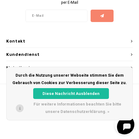
per E-Mail
AROMA
ENERGY DRINK
Português
HKD
DENSS
BAGZ
HYPNO ENERGY
IDR
DENSS
BJORN
ICEBERG ENERGY
Kontakt
INR
FIX Z
CAMO
KURWA ENERGY
Kundendienst
JPY
HYPN
CHAINPOP
POP ENERGY
Mein Konto
BRL
ICEBE
Durch die Nutzung unserer Webseite stimmen Sie dem
CLEW
R4VE ENERGY
Gebrauch von Cookies zur Verbesserung dieser Seite zu.
BGN
KLINT
Diese Nachricht Ausblenden
COCO
REBEL ENERGY
Für weitere Informationen beachten Sie bitte
HRK
KURW
CUBA
WAKEY
unsere Datenschutzerklärung. »
© Copyright 2026 Snus Farmer - Theme by
Shopmonkey
DKK
POP 
DENSSI
X-BOOSTER
EEK
R4VE 