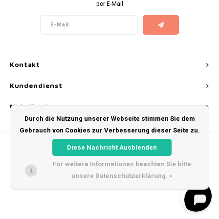
per E-Mail
AROMA
ENERGY DRINK
DENSS
Português
HKD
BAGZ
HYPNO ENERGY
DENSS
IDR
BJORN
ICEBERG ENERGY
FIX Z
Kontakt
INR
CAMO
KURWA ENERGY
HYPN
Kundendienst
JPY
CHAINPOP
POP ENERGY
ICEBE
Mein Konto
BRL
Durch die Nutzung unserer Webseite stimmen Sie dem
CLEW
R4VE ENERGY
KLINT
Gebrauch von Cookies zur Verbesserung dieser Seite zu.
BGN
Diese Nachricht Ausblenden
COCO
REBEL ENERGY
KURW
Für weitere Informationen beachten Sie bitte
HRK
CUBA
WAKEY
POP 
unsere Datenschutzerklärung. »
© Copyright 2026 Snus Farmer - Theme by
Shopmonkey
DKK
DENSSI
X-BOOSTER
R4VE 
EEK