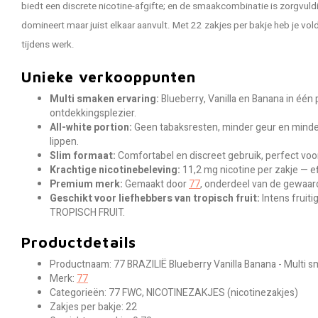
biedt een discrete nicotine-afgifte; en de smaakcombinatie is zorgvu
domineert maar juist elkaar aanvult. Met 22 zakjes per bakje heb je vo
tijdens werk.
Unieke verkooppunten
Multi smaken ervaring:
Blueberry, Vanilla en Banana in één
ontdekkingsplezier.
All-white portion:
Geen tabaksresten, minder geur en minde
lippen.
Slim formaat:
Comfortabel en discreet gebruik, perfect voor
Krachtige nicotinebeleving:
11,2 mg nicotine per zakje — e
Premium merk:
Gemaakt door
77
, onderdeel van de gewaa
Geschikt voor liefhebbers van tropisch fruit:
Intens fruit
TROPISCH FRUIT.
Productdetails
Productnaam: 77 BRAZILIË Blueberry Vanilla Banana - Multi 
Merk:
77
Categorieën: 77 FWC, NICOTINEZAKJES (nicotinezakjes)
Zakjes per bakje: 22