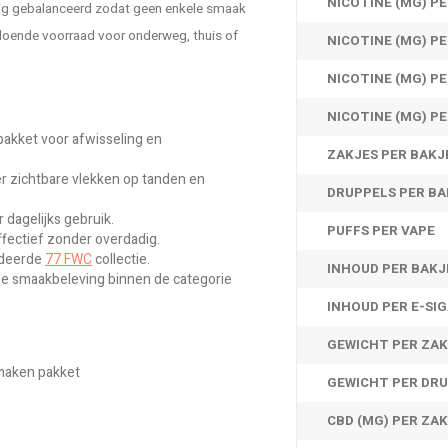
NICOTINE (MG) PE
ldig gebalanceerd zodat geen enkele smaak
ldoende voorraad voor onderweg, thuis of
NICOTINE (MG) P
NICOTINE (MG) P
NICOTINE (MG) PE
 pakket voor afwisseling en
ZAKJES PER BAKJ
r zichtbare vlekken op tanden en
DRUPPELS PER BA
 dagelijks gebruik.
PUFFS PER VAPE
ffectief zonder overdadig.
rdeerde
77 FWC
collectie.
INHOUD PER BAKJ
ige smaakbeleving binnen de categorie
INHOUD PER E-SIG
GEWICHT PER ZAK
smaken pakket
GEWICHT PER DRU
CBD (MG) PER ZA