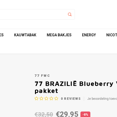
ES
KAUWTABAK
MEGA BAKJES
ENERGY
NICOT
77 FWC
10.4 MG/POUCH
77 BRAZILIË Blueberry 
pakket
0
REVIEWS
Je beoordeling toev
€29,95
€32,50
-8%