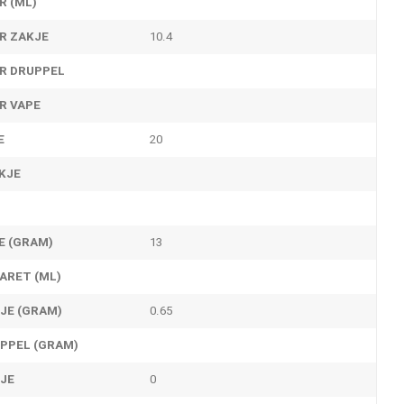
R (ML)
ER ZAKJE
10.4
ER DRUPPEL
R VAPE
E
20
KJE
E (GRAM)
13
ARET (ML)
JE (GRAM)
0.65
PPEL (GRAM)
KJE
0