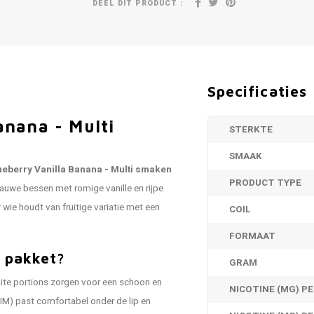
DEEL DIT PRODUCT :
Specificaties
anana - Multi
STERKTE
SMAAK
ueberry Vanilla Banana - Multi smaken
PRODUCT TYPE
uwe bessen met romige vanille en rijpe
 wie houdt van fruitige variatie met een
COIL
FORMAAT
 pakket?
GRAM
hite portions zorgen voor een schoon en
NICOTINE (MG) P
LIM) past comfortabel onder de lip en