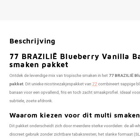
Beschrijving
77 BRAZILIË Blueberry Vanilla B
smaken pakket
Ontdek de levendige mix van tropische smaken in het
77 BRAZILIË Bl
pakket
. Dit unieke nicotinezakjespakket van
77
combineert sappige bla
banaan voor een opvallend, fris en toch zacht smaakprofiel. Ideaal voor
subtiele, zoete afdronk.
Waarom kiezen voor dit multi smaken
Dit pakket onderscheidt zich door meerdere sterke voordelen: de all-w
discreet gebruik zonder zichtbare tabaksresten; het slanke formaat (S