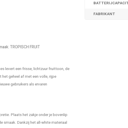
BATTERIJCAPACI
FABRIKANT
 Smaak: TROPISCH FRUIT
levert een frisse, lichtzuur fruittoon, de
het geheel af met een volle, rijpe
nieuwe gebruikers als ervaren
retie. Plaats het zakje onder je bovenlip
de smaak. Dankzij het all-white materiaal