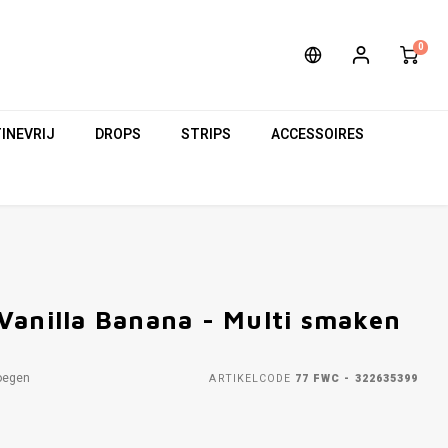
0
INEVRIJ
DROPS
STRIPS
ACCESSOIRES
10.4 MG/POUCH
Vanilla Banana - Multi smaken
oegen
ARTIKELCODE
77 FWC - 322635399