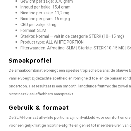
Gewicht per zakje: 0,70 gram
Inhoud per bakje: 15,4 gram
Nicotine per zakje: 11,2 mg
Nicotine per gram: 16 mg/g
CBD per zakje: 0 mg
Formaat: SLIM
Sterkte: Normal — valt in de categorie STERK (10–15 mg)
Product type: ALL WHITE PORTION
Filterwaarden: Afmeting: SLIM | Sterkte: STERK 10-15 MG |
Smaakprofiel
De smaakcombinatie brengt een speelse tropische balans: de blauwe bes 
vanille voegt zijdezachte zoetheid en romigheid toe, en de banaan rondt 
ondertoon. Het resultaat is een smooth, langdurige fruitmix die zowel 
nicotinezakjesliefhebbers aanspreekt.
Gebruik & formaat
De SLIM-formaat all-white portions zijn ontwikkeld voor comfort en disc
voor een gelijkmatige nicotine-afgifte en geniet tot meerdere uren van 