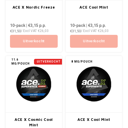
ENERGY DRINK
DENSS
ACE X Nordic Freeze
ACE Cool Mint
AROMA
Português
HKD
HYPNO ENERGY
DENSS
10-pack | €3,15
p.p.
10-pack | €3,15
p.p.
BAGZ
IDR
€31,50
€31,50
/ Excl VAT
€26,03
/ Excl VAT
€26,03
ICEBERG ENERGY
FIX Z
BJORN
INR
Uitverkocht
Uitverkocht
KURWA ENERGY
HYPN
CAMO
JPY
POP ENERGY
ICEBE
11.6
UITVERKOCHT
8 MG/POUCH
MG/POUCH
CHAINPOP
BRL
R4VE ENERGY
KLINT
CLEW
BGN
REBEL ENERGY
KURW
COCO
HRK
WAKEY
POP 
CUBA
DKK
X-BOOSTER
R4VE 
ACE X Cosmic Cool
ACE X Cool Mint
DENSSI
EEK
Mint