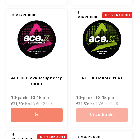
KRATOS
8
8 MG/POUCH
UITVERKOCHT
MG/POUCH
KUMA
LOOP
MAGGIE
MAF
ACE X Black Raspberry
ACE X Double Mint
MAVERICK
Chilli
10-pack | €3,15
p.p.
10-pack | €3,15
p.p.
MYNT
€31,50
€31,50
/ Excl VAT
€26,03
/ Excl VAT
€26,03
NEAFS
Uitverkocht
NICS
6
UITVERKOCHT
3 MG/POUCH