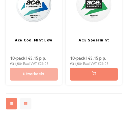
ROYAL WHITE
RUSH
SIBERIA
Ace Cool Mint Low
ACE Spearmint
SNOBERG
10-pack | €3,15
p.p.
10-pack | €3,15
p.p.
SWAG
€31,50
€31,50
/ Excl VAT
€26,03
/ Excl VAT
€26,03
SYX
Uitverkocht
TAURR
THOR
VELO