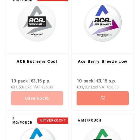
MG/POUCH
NOIS
NOR
NOTO
PABLO
ACE Extreme Cool
Ace Berry Breeze Low
PABLO EXCLUSIVE
10-pack | €3,15
p.p.
10-pack | €3,15
p.p.
PABLO GOLD
€31,50
€31,50
/ Excl VAT
€26,03
/ Excl VAT
€26,03
PABLO MINI
Uitverkocht
R4VE
3
UITVERKOCHT
6 MG/POUCH
MG/POUCH
REBEL