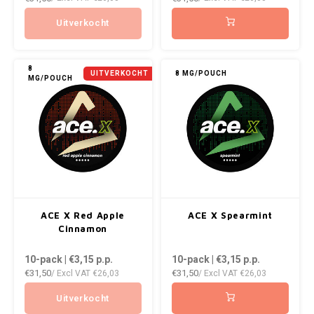
ICEBERG
NOK
Uitverkocht
INIC
PLN
8
UITVERKOCHT
8 MG/POUCH
MG/POUCH
K#RWA
QAR
KELLY WHITE
RON
KICK
SGD
KILLA
SKK
ACE X Red Apple
ACE X Spearmint
KILLA EXCLUSIVE
SIT
Cinnamon
10-pack | €3,15
p.p.
10-pack | €3,15
p.p.
KILLA MINI
SEK
€31,50
€31,50
/ Excl VAT
€26,03
/ Excl VAT
€26,03
KLINT
AED
Uitverkocht