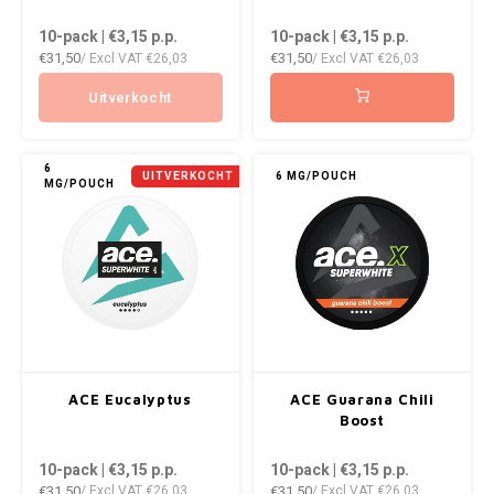
VELO
10-pack | €3,15
p.p.
10-pack | €3,15
p.p.
DOPE
HUF
€31,50
€31,50
/ Excl VAT
€26,03
/ Excl VAT
€26,03
WAKE
DOSH
ISK
Uitverkocht
X-BO
FEDRS
ILS
6
UITVERKOCHT
6 MG/POUCH
MG/POUCH
FIX
KRW
GARANT
LVL
GARANT PRIME
LTL
GLITCH
MAD
ACE Eucalyptus
ACE Guarana Chili
GOAT
TRY
Boost
10-pack | €3,15
p.p.
10-pack | €3,15
p.p.
GREATEST
NZD
€31,50
€31,50
/ Excl VAT
€26,03
/ Excl VAT
€26,03