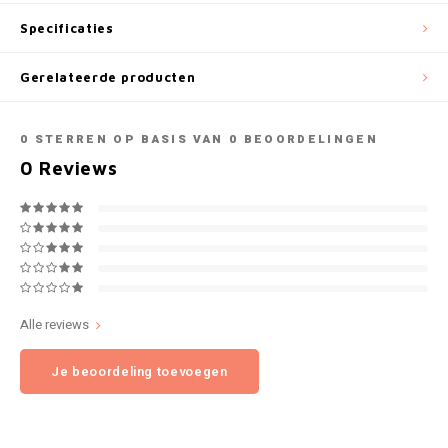
NOK
Specificaties
INIC
PLN
Gerelateerde producten
K#RWA
QAR
0
STERREN OP BASIS VAN
0
BEOORDELINGEN
KELLY WHITE
0
Reviews
RON
KICK
SGD
KILLA
SKK
KILLA EXCLUSIVE
SIT
Alle reviews
KILLA MINI
Je beoordeling toevoegen
SEK
KLINT
AED
KRATOS