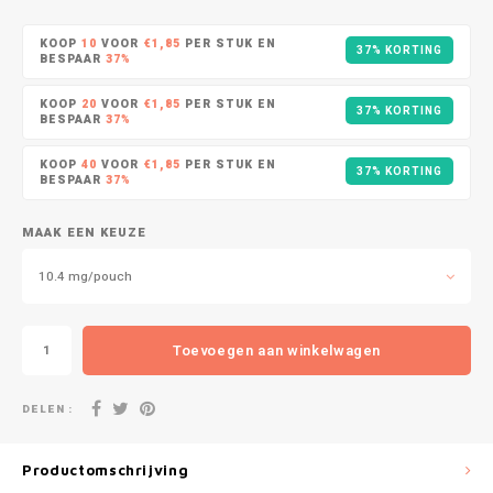
DOPE
VELO
HUF
KOOP
10
VOOR
€1,85
PER STUK EN
37% KORTING
DOSH
WAKE
BESPAAR
37%
ISK
KOOP
20
VOOR
€1,85
PER STUK EN
37% KORTING
FEDRS
X-BO
BESPAAR
37%
ILS
KOOP
40
VOOR
€1,85
PER STUK EN
FIX
37% KORTING
BESPAAR
37%
KRW
GARANT
MAAK EEN KEUZE
LVL
GARANT PRIME
10.4 mg/pouch
LTL
GLITCH
Toevoegen aan winkelwagen
MAD
GOAT
DELEN :
TRY
GREATEST
NZD
Productomschrijving
ICEBERG