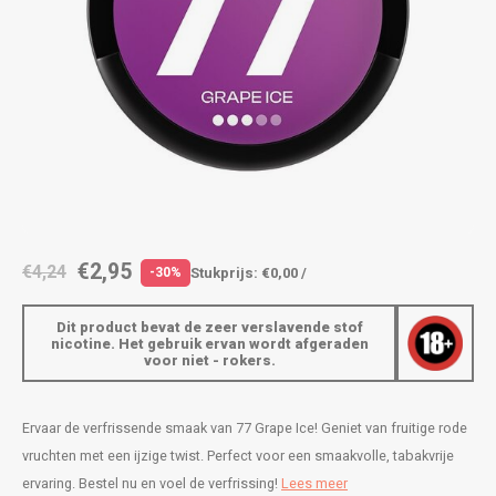
AROMA
ENERGY DRINK
DENSS
Português
HKD
BAGZ
HYPNO ENERGY
DENSS
IDR
BJORN
ICEBERG ENERGY
FIX Z
INR
CAMO
KURWA ENERGY
HYPN
JPY
CHAINPOP
POP ENERGY
ICEBE
BRL
€2,95
€4,24
Stukprijs: €0,00 /
-30%
CLEW
R4VE ENERGY
KLINT
BGN
Dit product bevat de zeer verslavende stof
COCO
REBEL ENERGY
KURW
nicotine. Het gebruik ervan wordt afgeraden
voor niet - rokers.
HRK
CUBA
WAKEY
POP 
DKK
Ervaar de verfrissende smaak van 77 Grape Ice! Geniet van fruitige rode
DENSSI
X-BOOSTER
R4VE 
vruchten met een ijzige twist. Perfect voor een smaakvolle, tabakvrije
EEK
ervaring. Bestel nu en voel de verfrissing!
Lees meer