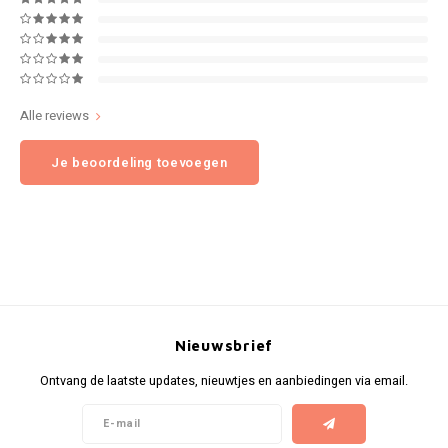
NOK
INIC
PLN
K#RWA
Alle reviews
QAR
KELLY WHITE
Je beoordeling toevoegen
RON
KICK
SGD
KILLA
SKK
KILLA EXCLUSIVE
SIT
KILLA MINI
Nieuwsbrief
SEK
Ontvang de laatste updates, nieuwtjes en aanbiedingen via email.
KLINT
AED
KRATOS