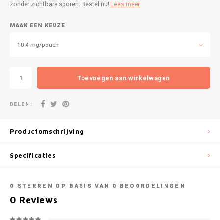
DOPE
VELO
zonder zichtbare sporen. Bestel nu!
Lees meer
HUF
MAAK EEN KEUZE
DOSH
WAKE
ISK
10.4 mg/pouch
FEDRS
X-BO
ILS
FIX
Toevoegen aan winkelwagen
KRW
GARANT
DELEN :
LVL
GARANT PRIME
Productomschrijving
LTL
GLITCH
Specificaties
MAD
GOAT
TRY
0
STERREN OP BASIS VAN
0
BEOORDELINGEN
GREATEST
0
Reviews
NZD
ICEBERG