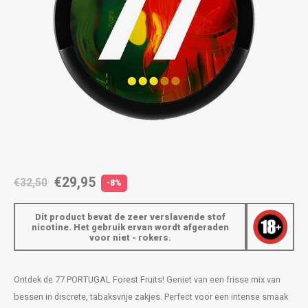
AROMA
ENERGY DRINK
DENSS
Português
HKD
BAGZ
HYPNO ENERGY
DENSS
IDR
BJORN
ICEBERG ENERGY
FIX Z
INR
CAMO
KURWA ENERGY
HYPN
JPY
CHAINPOP
POP ENERGY
ICEBE
BRL
CLEW
R4VE ENERGY
KLINT
€29,95
€32,50
-8%
BGN
COCO
REBEL ENERGY
KURW
Dit product bevat de zeer verslavende stof
nicotine. Het gebruik ervan wordt afgeraden
HRK
voor niet - rokers.
CUBA
WAKEY
POP 
DKK
DENSSI
X-BOOSTER
R4VE 
Ontdek de 77 PORTUGAL Forest Fruits! Geniet van een frisse mix van
bessen in discrete, tabaksvrije zakjes. Perfect voor een intense smaak
EEK