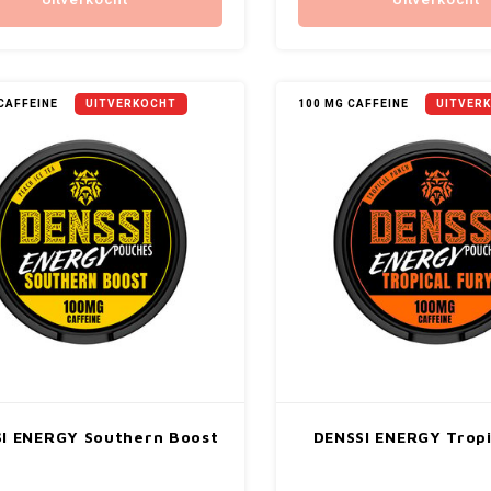
Uitverkocht
Uitverkocht
CAFFEINE
UITVERKOCHT
100 MG CAFFEINE
UITVER
I ENERGY Southern Boost
DENSSI ENERGY Tropi