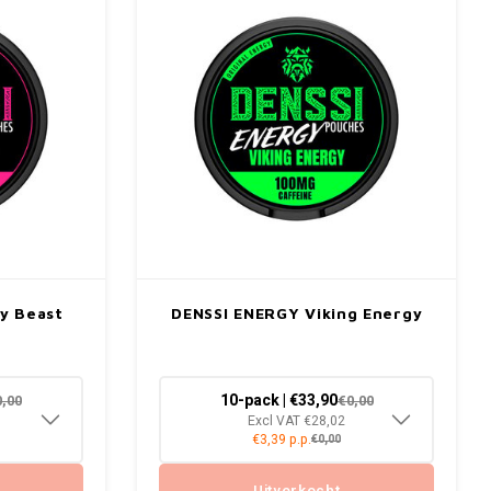
y Beast
DENSSI ENERGY Viking Energy
10-pack | €33,90
0,00
€0,00
Excl VAT €28,02
€3,39 p.p.
€0,00