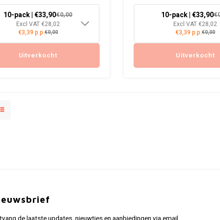
10-pack | €33,90
10-pack | €33,90
€0,00
€
Excl VAT €28,02
Excl VAT €28,02
€3,39 p.p.
€3,39 p.p.
€0,00
€0,00
Uitverkocht
Uitverkocht
ieuwsbrief
tvang de laatste updates, nieuwtjes en aanbiedingen via email.