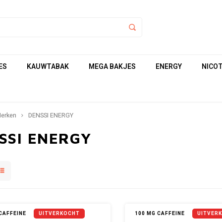
ES
KAUWTABAK
MEGA BAKJES
ENERGY
NICOT
erken
DENSSI ENERGY
SSI ENERGY
CAFFEINE
UITVERKOCHT
100 MG CAFFEINE
UITVER