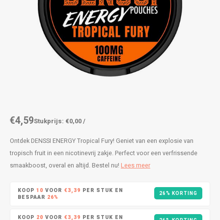
AROMA
ENERGY DRINK
DENSS
Português
HKD
BAGZ
HYPNO ENERGY
DENSS
IDR
BJORN
ICEBERG ENERGY
FIX Z
INR
CAMO
KURWA ENERGY
HYPN
JPY
CHAINPOP
POP ENERGY
ICEBE
BRL
€4,59
Stukprijs: €0,00 /
CLEW
R4VE ENERGY
KLINT
BGN
Ontdek DENSSI ENERGY Tropical Fury! Geniet van een explosie van
COCO
REBEL ENERGY
KURW
tropisch fruit in een nicotinevrij zakje. Perfect voor een verfrissende
HRK
smaakboost, overal en altijd. Bestel nu!
Lees meer
CUBA
WAKEY
POP 
DKK
KOOP
10
VOOR
€3,39
PER STUK EN
26% KORTING
BESPAAR
26%
DENSSI
X-BOOSTER
R4VE 
EEK
KOOP
20
VOOR
€3,39
PER STUK EN