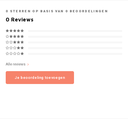
NOK
0
STERREN OP BASIS VAN
0
BEOORDELINGEN
INIC
0
Reviews
PLN
K#RWA
QAR
KELLY WHITE
RON
KICK
SGD
Alle reviews
KILLA
Je beoordeling toevoegen
SKK
KILLA EXCLUSIVE
SIT
KILLA MINI
SEK
KLINT
AED
KRATOS