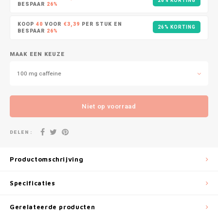
26% KORTING
DOPE
VELO
BESPAAR
26%
HUF
KOOP
40
VOOR
€3,39
PER STUK EN
DOSH
WAKE
26% KORTING
BESPAAR
26%
ISK
FEDRS
X-BO
MAAK EEN KEUZE
ILS
100 mg caffeine
FIX
KRW
GARANT
Niet op voorraad
LVL
GARANT PRIME
DELEN :
LTL
GLITCH
Productomschrijving
MAD
GOAT
Specificaties
TRY
GREATEST
Gerelateerde producten
NZD
ICEBERG