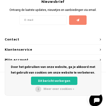
Nieuwsbrief
KUMA
Ontvang de laatste updates, nieuwtjes en aanbiedingen via email.
LOOP
MAGGIE
Contact
MAF
Klantenservice
MAVERICK
Mijn account
Door het gebruiken van onze website, ga je akkoord met
MYNT
het gebruik van cookies om onze website te verbeteren.
NEAFS
Dit bericht verbergen
Meer over cookies »
NICS
© Copyright 2026 Snus Farmer - Theme by
Shopmonkey
NOIS