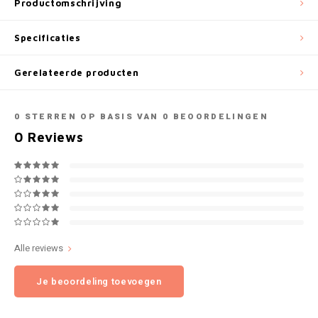
Productomschrijving
NOK
INIC
Specificaties
PLN
K#RWA
Gerelateerde producten
QAR
KELLY WHITE
0
STERREN OP BASIS VAN
0
BEOORDELINGEN
RON
0
Reviews
KICK
SGD
KILLA
SKK
KILLA EXCLUSIVE
SIT
KILLA MINI
Alle reviews
SEK
KLINT
Je beoordeling toevoegen
AED
KRATOS