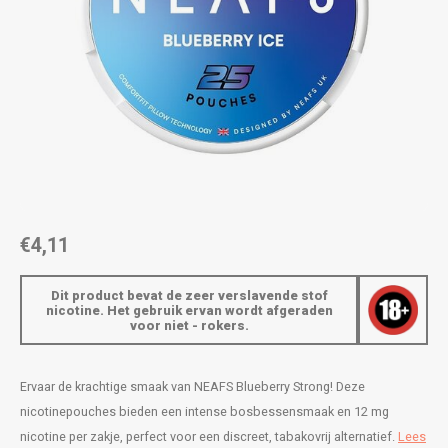
AROMA
ENERGY DRINK
DENSS
Português
HKD
BAGZ
HYPNO ENERGY
DENSS
IDR
BJORN
ICEBERG ENERGY
FIX Z
INR
CAMO
KURWA ENERGY
HYPN
JPY
CHAINPOP
POP ENERGY
ICEBE
BRL
€4,11
CLEW
R4VE ENERGY
KLINT
BGN
Dit product bevat de zeer verslavende stof
COCO
REBEL ENERGY
KURW
nicotine. Het gebruik ervan wordt afgeraden
voor niet - rokers.
HRK
CUBA
WAKEY
POP 
DKK
Ervaar de krachtige smaak van NEAFS Blueberry Strong! Deze
DENSSI
X-BOOSTER
R4VE 
nicotinepouches bieden een intense bosbessensmaak en 12 mg
EEK
nicotine per zakje, perfect voor een discreet, tabakovrij alternatief.
Lees