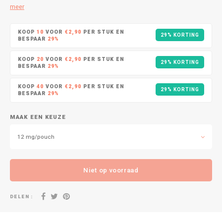
DOPE
VELO
meer
HUF
DOSH
WAKE
KOOP
10
VOOR
€2,90
PER STUK EN
29% KORTING
BESPAAR
29%
ISK
FEDRS
X-BO
KOOP
20
VOOR
€2,90
PER STUK EN
29% KORTING
ILS
BESPAAR
29%
FIX
KOOP
40
VOOR
€2,90
PER STUK EN
KRW
29% KORTING
BESPAAR
29%
GARANT
LVL
MAAK EEN KEUZE
GARANT PRIME
12 mg/pouch
LTL
GLITCH
MAD
Niet op voorraad
GOAT
TRY
GREATEST
DELEN :
NZD
ICEBERG