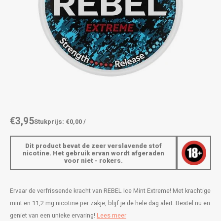
AROMA
ENERGY DRINK
DENSS
Português
HKD
BAGZ
HYPNO ENERGY
DENSS
IDR
BJORN
ICEBERG ENERGY
FIX Z
INR
CAMO
KURWA ENERGY
HYPN
JPY
CHAINPOP
POP ENERGY
ICEBE
BRL
€3,95
Stukprijs: €0,00 /
CLEW
R4VE ENERGY
KLINT
BGN
Dit product bevat de zeer verslavende stof
COCO
REBEL ENERGY
KURW
nicotine. Het gebruik ervan wordt afgeraden
voor niet - rokers.
HRK
CUBA
WAKEY
POP 
DKK
Ervaar de verfrissende kracht van REBEL Ice Mint Extreme! Met krachtige
DENSSI
X-BOOSTER
R4VE 
mint en 11,2 mg nicotine per zakje, blijf je de hele dag alert. Bestel nu en
EEK
geniet van een unieke ervaring!
Lees meer