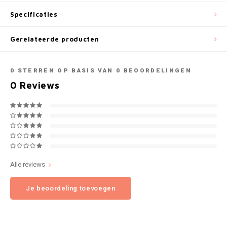
NOK
Specificaties
INIC
PLN
Gerelateerde producten
K#RWA
QAR
0
STERREN OP BASIS VAN
0
BEOORDELINGEN
KELLY WHITE
0
Reviews
RON
KICK
SGD
KILLA
SKK
KILLA EXCLUSIVE
SIT
Alle reviews
KILLA MINI
Je beoordeling toevoegen
SEK
KLINT
AED
KRATOS