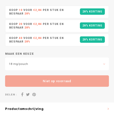
DOPE
VELO
HUF
KOOP
10
VOOR
€2,84
PER STUK EN
28% KORTING
DOSH
WAKE
BESPAAR
28%
ISK
KOOP
20
VOOR
€2,84
PER STUK EN
28% KORTING
FEDRS
X-BO
BESPAAR
28%
ILS
KOOP
40
VOOR
€2,84
PER STUK EN
FIX
28% KORTING
BESPAAR
28%
KRW
GARANT
MAAK EEN KEUZE
LVL
GARANT PRIME
18 mg/pouch
LTL
GLITCH
Niet op voorraad
MAD
GOAT
DELEN :
TRY
GREATEST
NZD
Productomschrijving
ICEBERG