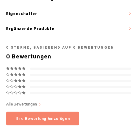
NOK
Eigenschaften
INIC
PLN
Ergänzende Produkte
K#RWA
QAR
KELLY WHITE
0
STERNE, BASIEREND AUF
0
BEWERTUNGEN
RON
0
Bewertungen
KICK
SGD
KILLA
SKK
KILLA EXCLUSIVE
SIT
Alle Bewertungen
KILLA MINI
SEK
Ihre Bewertung hinzufügen
KLINT
AED
KRATOS