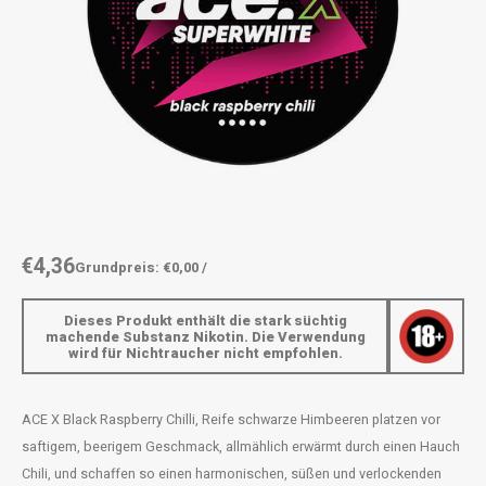
AROMA
ENERGY DRINK
DENSS
Português
HKD
BAGZ
HYPNO ENERGY
DENSS
IDR
BJORN
ICEBERG ENERGY
FIX Z
INR
CAMO
KURWA ENERGY
HYPN
JPY
CHAINPOP
POP ENERGY
ICEBE
BRL
€4,36
Grundpreis: €0,00 /
CLEW
R4VE ENERGY
KLINT
BGN
Dieses Produkt enthält die stark süchtig
COCO
REBEL ENERGY
KURW
machende Substanz Nikotin. Die Verwendung
wird für Nichtraucher nicht empfohlen.
HRK
CUBA
WAKEY
POP 
DKK
ACE X Black Raspberry Chilli, Reife schwarze Himbeeren platzen vor
DENSSI
X-BOOSTER
R4VE 
saftigem, beerigem Geschmack, allmählich erwärmt durch einen Hauch
EEK
Chili, und schaffen so einen harmonischen, süßen und verlockenden