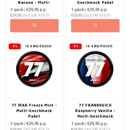
DOPE
VELO
Banana - Multi-
Geschmack Paket
Geschmack Paket
1-pack | €29,95
p.p.
1-pack | €29,95
p.p.
HUF
€29,95
€29,95
/ Excl VAT
€24,75
/ Excl VAT
€24,75
DOSH
WAKE
ISK
FEDRS
X-BO
ILS
FIX
-8%
10.4 MG/POUCH
-8%
10.4 MG/POUCH
KRW
GARANT
LVL
GARANT PRIME
LTL
GLITCH
MAD
GOAT
77 IRAK Freeze Mint -
77 FRANKREICH
TRY
Multi-Geschmack
Raspberry Vanilla -
GREATEST
Paket
Multi-Geschmack
Paket
1-pack | €29,95
p.p.
1-pack | €29,95
p.p.
NZD
€29,95
€29,95
/ Excl VAT
€24,75
/ Excl VAT
€24,75
ICEBERG