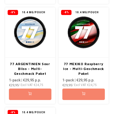
KUMA
-8%
10.4 MG/POUCH
-8%
10.4 MG/POUCH
LOOP
MAGGIE
MAF
MAVERICK
77 ARGENTINIEN Sour
77 MEXIKO Raspberry
Bliss - Multi-
Ice - Multi-Geschmack
MYNT
Geschmack Paket
Paket
1-pack | €29,95
p.p.
1-pack | €29,95
p.p.
€29,95
€29,95
NEAFS
/ Excl VAT
€24,75
/ Excl VAT
€24,75
NICS
NOIS
-8%
10.4 MG/POUCH