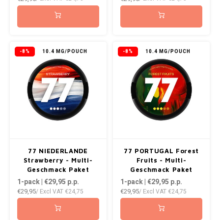
NOK
INIC
PLN
K#RWA
-8%
10.4 MG/POUCH
-8%
10.4 MG/POUCH
QAR
KELLY WHITE
RON
KICK
SGD
KILLA
SKK
KILLA EXCLUSIVE
77 NIEDERLANDE
77 PORTUGAL Forest
SIT
Strawberry - Multi-
Fruits - Multi-
KILLA MINI
Geschmack Paket
Geschmack Paket
1-pack | €29,95
p.p.
1-pack | €29,95
p.p.
SEK
€29,95
€29,95
/ Excl VAT
€24,75
/ Excl VAT
€24,75
KLINT
AED
KRATOS