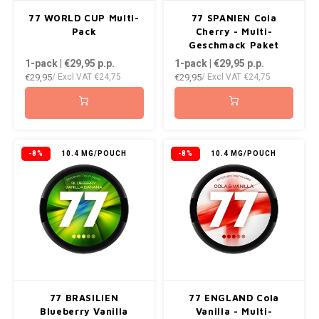
AROMA
ENERGY DRINK
DENSS
77 WORLD CUP Multi-
77 SPANIEN Cola
Português
HKD
Pack
Cherry - Multi-
BAGZ
HYPNO ENERGY
DENSS
Geschmack Paket
1-pack | €29,95
p.p.
1-pack | €29,95
p.p.
IDR
€29,95
€29,95
/ Excl VAT
€24,75
/ Excl VAT
€24,75
BJORN
ICEBERG ENERGY
FIX Z
INR
CAMO
KURWA ENERGY
HYPN
JPY
CHAINPOP
POP ENERGY
ICEBE
-8%
10.4 MG/POUCH
-8%
10.4 MG/POUCH
BRL
CLEW
R4VE ENERGY
KLINT
BGN
COCO
REBEL ENERGY
KURW
HRK
CUBA
WAKEY
POP 
DKK
DENSSI
X-BOOSTER
R4VE 
77 BRASILIEN
77 ENGLAND Cola
EEK
Blueberry Vanilla
Vanilla - Multi-