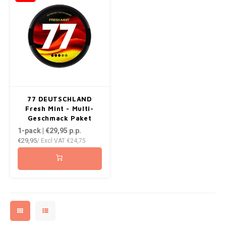
NOR
NOTO
PABLO
PABLO EXCLUSIVE
77 DEUTSCHLAND
Fresh Mint - Multi-
PABLO GOLD
Geschmack Paket
1-pack | €29,95
p.p.
PABLO MINI
€29,95
/ Excl VAT
€24,75
R4VE
REBEL
ROYAL WHITE