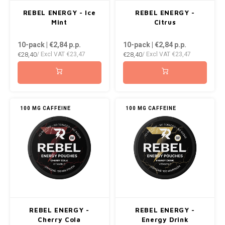
AROMA
ENERGY DRINK
DENSS
REBEL ENERGY - Ice
REBEL ENERGY -
Português
HKD
Mint
Citrus
BAGZ
HYPNO ENERGY
DENSS
10-pack | €2,84
p.p.
10-pack | €2,84
p.p.
IDR
€28,40
€28,40
/ Excl VAT
€23,47
/ Excl VAT
€23,47
BJORN
ICEBERG ENERGY
FIX Z
INR
CAMO
KURWA ENERGY
HYPN
JPY
CHAINPOP
POP ENERGY
ICEBE
100 MG CAFFEINE
100 MG CAFFEINE
BRL
CLEW
R4VE ENERGY
KLINT
BGN
COCO
REBEL ENERGY
KURW
HRK
CUBA
WAKEY
POP 
DKK
DENSSI
X-BOOSTER
R4VE 
REBEL ENERGY -
REBEL ENERGY -
EEK
Cherry Cola
Energy Drink