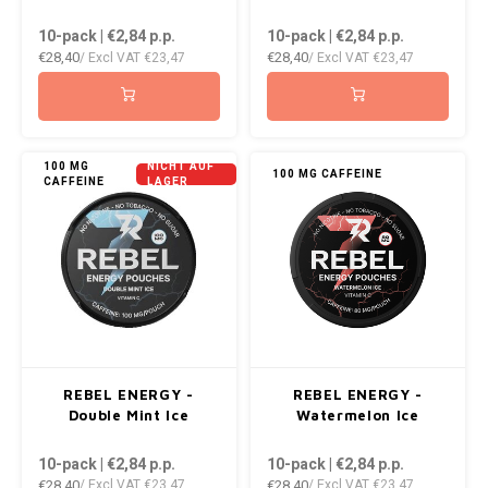
DOPE
VELO
10-pack | €2,84
p.p.
10-pack | €2,84
p.p.
HUF
€28,40
€28,40
/ Excl VAT
€23,47
/ Excl VAT
€23,47
DOSH
WAKE
ISK
FEDRS
X-BO
ILS
FIX
100 MG
NICHT AUF
100 MG CAFFEINE
CAFFEINE
LAGER
KRW
GARANT
LVL
GARANT PRIME
LTL
GLITCH
MAD
GOAT
REBEL ENERGY -
REBEL ENERGY -
TRY
Double Mint Ice
Watermelon Ice
GREATEST
10-pack | €2,84
p.p.
10-pack | €2,84
p.p.
NZD
€28,40
€28,40
/ Excl VAT
€23,47
/ Excl VAT
€23,47
ICEBERG