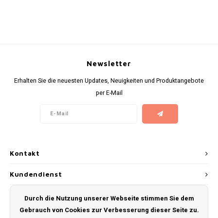
RUSH
SIBERIA
SNOBERG
Newsletter
Erhalten Sie die neuesten Updates, Neuigkeiten und Produktangebote
SWAG
per E-Mail
SYX
TAURR
Kontakt
THOR
Kundendienst
VELO
Mein Konto
Durch die Nutzung unserer Webseite stimmen Sie dem
WHITE GOLD
Gebrauch von Cookies zur Verbesserung dieser Seite zu.