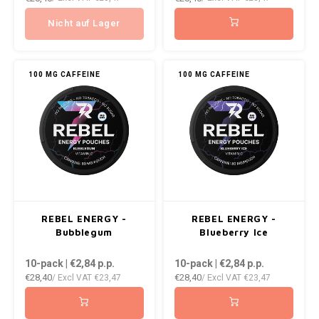
NOK
Nicht auf Lager
INIC
PLN
K#RWA
100 MG CAFFEINE
100 MG CAFFEINE
QAR
KELLY WHITE
RON
KICK
SGD
KILLA
SKK
KILLA EXCLUSIVE
REBEL ENERGY -
REBEL ENERGY -
SIT
Bubblegum
Blueberry Ice
KILLA MINI
10-pack | €2,84
p.p.
10-pack | €2,84
p.p.
SEK
€28,40
€28,40
/ Excl VAT
€23,47
/ Excl VAT
€23,47
KLINT
AED
KRATOS