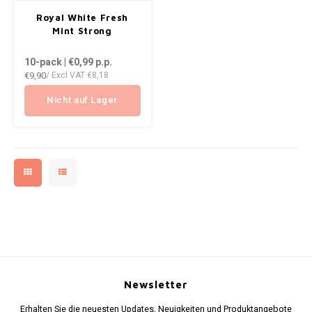
AROMA
ENERGY DRINK
DENSS
Royal White Fresh
Português
HKD
Mint Strong
BAGZ
HYPNO ENERGY
DENSS
10-pack | €0,99
p.p.
IDR
€9,90
/ Excl VAT
€8,18
BJORN
ICEBERG ENERGY
FIX Z
INR
Nicht auf Lager
CAMO
KURWA ENERGY
HYPN
JPY
CHAINPOP
POP ENERGY
ICEBE
BRL
CLEW
R4VE ENERGY
KLINT
BGN
COCO
REBEL ENERGY
KURW
HRK
CUBA
WAKEY
POP 
DKK
DENSSI
X-BOOSTER
R4VE 
Newsletter
EEK
Erhalten Sie die neuesten Updates, Neuigkeiten und Produktangebote