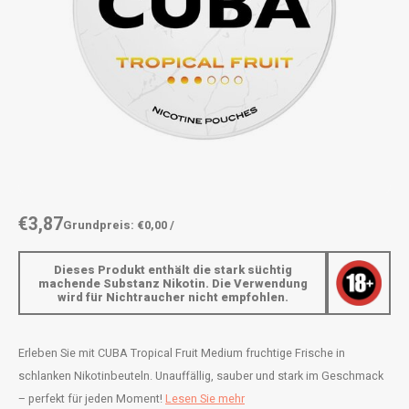
AROMA
ENERGY DRINK
DENSS
Português
HKD
BAGZ
HYPNO ENERGY
DENSS
IDR
BJORN
ICEBERG ENERGY
FIX Z
INR
CAMO
KURWA ENERGY
HYPN
JPY
CHAINPOP
POP ENERGY
ICEBE
BRL
€3,87
Grundpreis: €0,00 /
CLEW
R4VE ENERGY
KLINT
BGN
Dieses Produkt enthält die stark süchtig
COCO
REBEL ENERGY
KURW
machende Substanz Nikotin. Die Verwendung
wird für Nichtraucher nicht empfohlen.
HRK
CUBA
WAKEY
POP 
DKK
Erleben Sie mit CUBA Tropical Fruit Medium fruchtige Frische in
DENSSI
X-BOOSTER
R4VE 
schlanken Nikotinbeuteln. Unauffällig, sauber und stark im Geschmack
EEK
– perfekt für jeden Moment!
Lesen Sie mehr