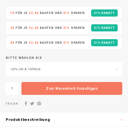
DOPE
VELO
HUF
10
FÜR JE
€2,66
KAUFEN UND
31%
SPAREN
31% RABATT
DOSH
WAKE
ISK
20
FÜR JE
€2,66
KAUFEN UND
31%
SPAREN
31% RABATT
FEDRS
X-BO
ILS
40
FÜR JE
€2,66
KAUFEN UND
31%
SPAREN
31% RABATT
FIX
KRW
GARANT
BITTE WÄHLEN SIE
LVL
-50% ON A 10PACK
GARANT PRIME
LTL
GLITCH
Zum Warenkorb hinzufügen
MAD
GOAT
TEILEN :
TRY
GREATEST
Produktbeschreibung
NZD
ICEBERG