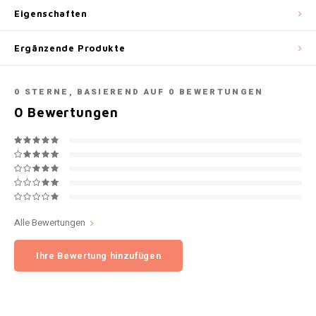
Eigenschaften
NOK
INIC
Ergänzende Produkte
PLN
K#RWA
QAR
0
STERNE, BASIEREND AUF
0
BEWERTUNGEN
KELLY WHITE
0
Bewertungen
RON
KICK
SGD
KILLA
SKK
KILLA EXCLUSIVE
Alle Bewertungen
SIT
KILLA MINI
Ihre Bewertung hinzufügen
SEK
KLINT
AED
KRATOS