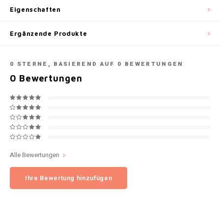
Eigenschaften
NOK
INIC
Ergänzende Produkte
PLN
K#RWA
QAR
0
STERNE, BASIEREND AUF
0
BEWERTUNGEN
KELLY WHITE
0
Bewertungen
RON
KICK
SGD
KILLA
SKK
KILLA EXCLUSIVE
Alle Bewertungen
SIT
KILLA MINI
Ihre Bewertung hinzufügen
SEK
KLINT
AED
KRATOS