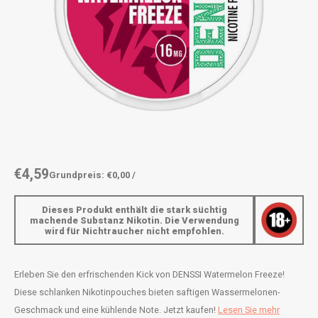
AROMA
ENERGY DRINK
DENSS
Português
HKD
BAGZ
HYPNO ENERGY
DENSS
IDR
BJORN
ICEBERG ENERGY
FIX Z
INR
CAMO
KURWA ENERGY
HYPN
JPY
CHAINPOP
POP ENERGY
ICEBE
BRL
€4,59
Grundpreis: €0,00 /
CLEW
R4VE ENERGY
KLINT
BGN
Dieses Produkt enthält die stark süchtig
COCO
REBEL ENERGY
KURW
machende Substanz Nikotin. Die Verwendung
wird für Nichtraucher nicht empfohlen.
HRK
CUBA
WAKEY
POP 
DKK
Erleben Sie den erfrischenden Kick von DENSSI Watermelon Freeze!
DENSSI
X-BOOSTER
R4VE 
Diese schlanken Nikotinpouches bieten saftigen Wassermelonen-
EEK
Geschmack und eine kühlende Note. Jetzt kaufen!
Lesen Sie mehr