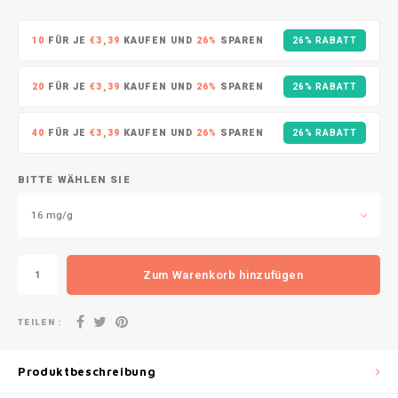
DOPE
VELO
HUF
10
FÜR JE
€3,39
KAUFEN UND
26%
SPAREN
26% RABATT
DOSH
WAKE
ISK
20
FÜR JE
€3,39
KAUFEN UND
26%
SPAREN
26% RABATT
FEDRS
X-BO
ILS
40
FÜR JE
€3,39
KAUFEN UND
26%
SPAREN
26% RABATT
FIX
KRW
GARANT
BITTE WÄHLEN SIE
LVL
16 mg/g
GARANT PRIME
LTL
GLITCH
Zum Warenkorb hinzufügen
MAD
GOAT
TEILEN :
TRY
GREATEST
Produktbeschreibung
NZD
ICEBERG