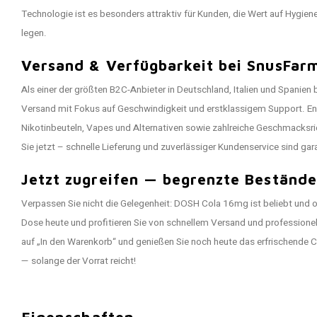
Technologie ist es besonders attraktiv für Kunden, die Wert auf Hygien
legen.
Versand & Verfügbarkeit bei SnusFar
Als einer der größten B2C-Anbieter in Deutschland, Italien und Spanien 
Versand mit Fokus auf Geschwindigkeit und erstklassigem Support. E
Nikotinbeuteln, Vapes und Alternativen sowie zahlreiche Geschmacksri
Sie jetzt – schnelle Lieferung und zuverlässiger Kundenservice sind gara
Jetzt zugreifen — begrenzte Bestände
Verpassen Sie nicht die Gelegenheit: DOSH Cola 16mg ist beliebt und oft 
Dose heute und profitieren Sie von schnellem Versand und professione
auf „In den Warenkorb“ und genießen Sie noch heute das erfrischende Co
— solange der Vorrat reicht!
Eigenschaften