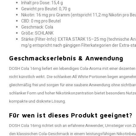
Inhalt pro Dose: 15,4 g
Gewicht pro Beutel: 0,70 g
Nikotin: 16 mg pro Gramm (entspricht 11,2 mg Nikotin pro Beu
CBD: 0 mg pro Beutel
Geschmack: Cola
Größe: SCHLANK
Stärke (Filter-Info): EXTRA STARK 15–25 mg (technische 
mg/g entspricht nach gängigen Filterkategorien der Extra-sta
Geschmackserlebnis & Anwendung
DOSH Cola 16mg liefert ein lebendiges Cola-Aroma mit einer dezenten
nicht künstlich wirkt. Die schlanken All White Portionen liegen angen
gleichmäßig frei und sorgen für eine saubere Anwendung ohne sichtba
schlanker Form und hoher Nikotinkonzentration bietet besonders Nutzer
kompakte und diskrete Lösung.
Für wen ist dieses Produkt geeignet?
DOSH Cola 16mg richtet sich an erfahrene Anwender, Umsteiger von Zig
den klassischen Cola-Geschmack in einem leistungsfähigen Nikotinbeu