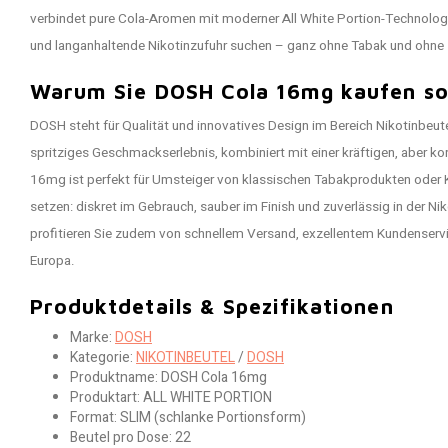
verbindet pure Cola-Aromen mit moderner All White Portion-Technologie. 
und langanhaltende Nikotinzufuhr suchen – ganz ohne Tabak und ohne 
Warum Sie DOSH Cola 16mg kaufen so
DOSH steht für Qualität und innovatives Design im Bereich Nikotinbeutel
spritziges Geschmackserlebnis, kombiniert mit einer kräftigen, aber ko
16mg ist perfekt für Umsteiger von klassischen Tabakprodukten oder 
setzen: diskret im Gebrauch, sauber im Finish und zuverlässig in der Ni
profitieren Sie zudem von schnellem Versand, exzellentem Kundenservi
Europa.
Produktdetails & Spezifikationen
Marke:
DOSH
Kategorie:
NIKOTINBEUTEL
/
DOSH
Produktname: DOSH Cola 16mg
Produktart: ALL WHITE PORTION
Format: SLIM (schlanke Portionsform)
Beutel pro Dose: 22