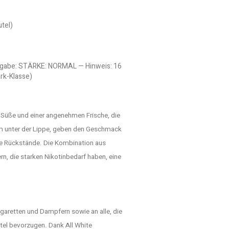
tel)
Angabe: STÄRKE: NORMAL — Hinweis: 16
rk-Klasse)
 Süße und einer angenehmen Frische, die
ehm unter der Lippe, geben den Geschmack
re Rückstände. Die Kombination aus
n, die starken Nikotinbedarf haben, eine
aretten und Dampfern sowie an alle, die
tel bevorzugen. Dank All White