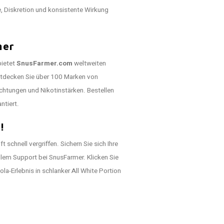
e, Diskretion und konsistente Wirkung
mer
bietet
SnusFarmer.com
weltweiten
ntdecken Sie über 100 Marken von
chtungen und Nikotinstärken. Bestellen
ntiert.
!
schnell vergriffen. Sichern Sie sich Ihre
llem Support bei SnusFarmer. Klicken Sie
la-Erlebnis in schlanker All White Portion