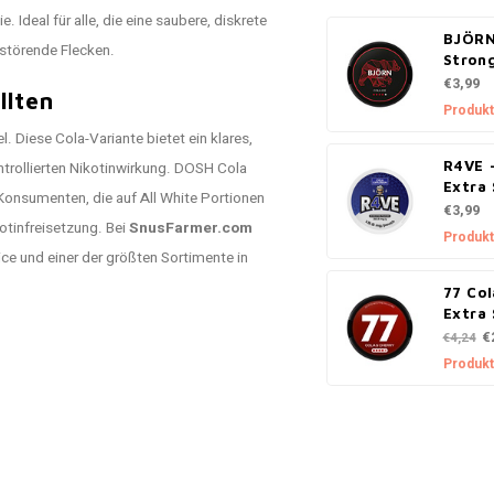
Ideal für alle, die eine saubere, diskrete
BJÖRN
störende Flecken.
Stron
€3,99
llten
Produkt
. Diese Cola-Variante bietet ein klares,
R4VE -
ntrollierten Nikotinwirkung. DOSH Cola
Extra
Konsumenten, die auf All White Portionen
€3,99
kotinfreisetzung. Bei
SnusFarmer.com
Produkt
ce und einer der größten Sortimente in
77 Col
Extra
€
€4,24
Produkt