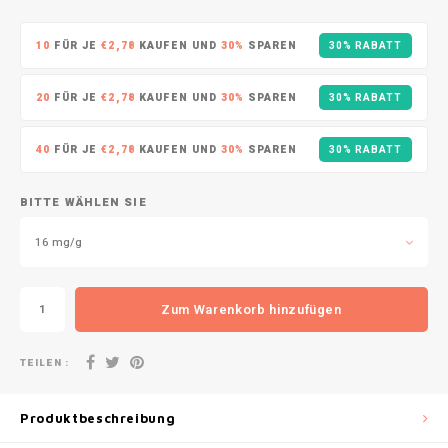
DOPE
VELO
HUF
10
FÜR JE
€2,78
KAUFEN UND
30%
SPAREN
30% RABATT
DOSH
WAKE
ISK
20
FÜR JE
€2,78
KAUFEN UND
30%
SPAREN
30% RABATT
FEDRS
X-BO
ILS
40
FÜR JE
€2,78
KAUFEN UND
30%
SPAREN
30% RABATT
FIX
KRW
GARANT
BITTE WÄHLEN SIE
LVL
16 mg/g
GARANT PRIME
LTL
GLITCH
Zum Warenkorb hinzufügen
MAD
GOAT
TEILEN :
TRY
GREATEST
Produktbeschreibung
NZD
ICEBERG