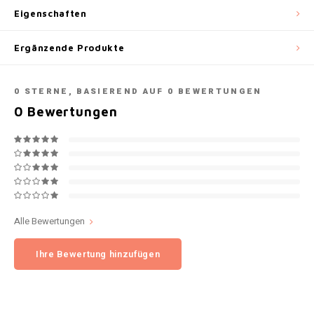
Eigenschaften
NOK
INIC
Ergänzende Produkte
PLN
K#RWA
QAR
0
STERNE, BASIEREND AUF
0
BEWERTUNGEN
KELLY WHITE
0
Bewertungen
RON
KICK
SGD
KILLA
SKK
KILLA EXCLUSIVE
Alle Bewertungen
SIT
KILLA MINI
Ihre Bewertung hinzufügen
SEK
KLINT
AED
KRATOS