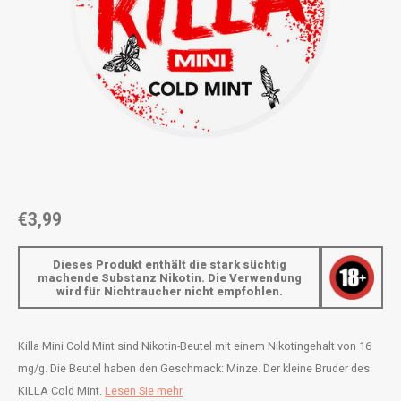
AROMA
ENERGY DRINK
DENSS
Português
HKD
BAGZ
HYPNO ENERGY
DENSS
IDR
BJORN
ICEBERG ENERGY
FIX Z
INR
CAMO
KURWA ENERGY
HYPN
JPY
CHAINPOP
POP ENERGY
ICEBE
BRL
€3,99
CLEW
R4VE ENERGY
KLINT
BGN
Dieses Produkt enthält die stark süchtig
COCO
REBEL ENERGY
KURW
machende Substanz Nikotin. Die Verwendung
wird für Nichtraucher nicht empfohlen.
HRK
CUBA
WAKEY
POP 
DKK
Killa Mini Cold Mint sind Nikotin-Beutel mit einem Nikotingehalt von 16
DENSSI
X-BOOSTER
R4VE 
mg/g. Die Beutel haben den Geschmack: Minze. Der kleine Bruder des
EEK
KILLA Cold Mint.
Lesen Sie mehr