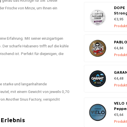
g
genau das Richtige für Sie. Dieser
er Frische von Minze, um Ihnen ein
DOPE 
Stron
€3,95
Produkt
ine Erfahrung. Mit seiner einzigartigen
PABLO
er scharfe Habanero trifft auf die kühle
€4,84
schend ist. Perfekt für diejenigen, die
Produkt
GARAN
€4,48
ine starke und langanhaltende
Produkt
Beutel, mit einem Gewicht von jeweils 0,70
n Another Snus Factory, verspricht
VELO 
Peppe
€5,64
 Erlebnis
Produkt