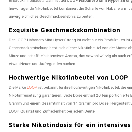
Eindruck hinterlässt? Dann ist der
LOOP Habanero Mint Hyper Stron
hervorragende Nikotinbeutel kombiniert die Schärfe von Habanero mit d
unvergleichliches Geschmackserlebnis zu bieten.
Exquisite Geschmackskombination
Der LOOP Habanero Mint Hyper Strong ist nicht nur ein Produkt - es ist e
Geschmacksmischung hebt sich dieser Nikotinbeutel von der Masse ab. D
Minze und schafft ein intensives Aroma, das sowohl würzig als auch erfri
etwas Neues und Aufregendes suchen.
Hochwertige Nikotinbeutel von LOOP
Die Marke
LOOP
ist bekannt für ihre hochwertigen Nikotinbeutel, die e
Nikotinfreisetzung garantieren. Jede Dose enthält 20 fein portionierte 
Gramm und einem Gesamtinhalt von 14 Gramm pro Dose. Hergestellt vo
LOOP Qualität und Zufriedenheit bei jedem Beutel.
Starke Nikotindosis für ein intensives