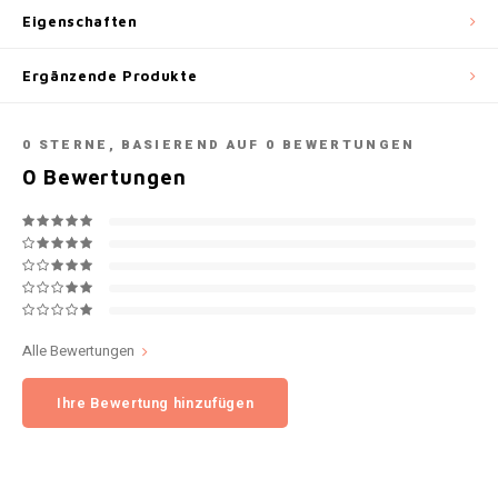
Eigenschaften
NOK
INIC
Ergänzende Produkte
PLN
K#RWA
QAR
0
STERNE, BASIEREND AUF
0
BEWERTUNGEN
KELLY WHITE
0
Bewertungen
RON
KICK
SGD
KILLA
SKK
KILLA EXCLUSIVE
Alle Bewertungen
SIT
KILLA MINI
Ihre Bewertung hinzufügen
SEK
KLINT
AED
KRATOS