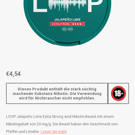
AROMA
ENERGY DRINK
DENSS
Português
HKD
BAGZ
HYPNO ENERGY
DENSS
IDR
BJORN
ICEBERG ENERGY
FIX Z
INR
CAMO
KURWA ENERGY
HYPN
JPY
CHAINPOP
POP ENERGY
ICEBE
BRL
€4,54
CLEW
R4VE ENERGY
KLINT
BGN
Dieses Produkt enthält die stark süchtig
COCO
REBEL ENERGY
KURW
machende Substanz Nikotin. Die Verwendung
wird für Nichtraucher nicht empfohlen.
HRK
CUBA
WAKEY
POP 
DKK
LOOP Jalapeño Lime Extra Strong sind Nikotin-Beutel mit einem
DENSSI
X-BOOSTER
R4VE 
Nikotingehalt von 20 mg/g. Die Beutel haben den Geschmack von:
EEK
Pfeffer und Limette.
Lesen Sie mehr