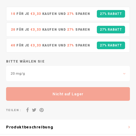
DOPE
VELO
HUF
10
FÜR JE
€3,33
KAUFEN UND
27%
SPAREN
27% RABATT
DOSH
WAKE
ISK
20
FÜR JE
€3,33
KAUFEN UND
27%
SPAREN
27% RABATT
FEDRS
X-BO
ILS
40
FÜR JE
€3,33
KAUFEN UND
27%
SPAREN
27% RABATT
FIX
KRW
GARANT
BITTE WÄHLEN SIE
LVL
20 mg/g
GARANT PRIME
LTL
GLITCH
Nicht auf Lager
MAD
GOAT
TEILEN :
TRY
GREATEST
Produktbeschreibung
NZD
ICEBERG