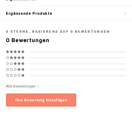
NOK
Ergänzende Produkte
INIC
PLN
K#RWA
0
STERNE, BASIEREND AUF
0
BEWERTUNGEN
QAR
0
Bewertungen
KELLY WHITE
RON
KICK
SGD
KILLA
SKK
KILLA EXCLUSIVE
Alle Bewertungen
SIT
Ihre Bewertung hinzufügen
KILLA MINI
SEK
KLINT
AED
KRATOS