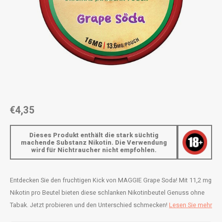
AROMA
ENERGY DRINK
DENSS
Português
HKD
BAGZ
HYPNO ENERGY
DENSS
IDR
BJORN
ICEBERG ENERGY
FIX Z
INR
CAMO
KURWA ENERGY
HYPN
JPY
CHAINPOP
POP ENERGY
ICEBE
€4,35
BRL
CLEW
R4VE ENERGY
KLINT
Dieses Produkt enthält die stark süchtig
machende Substanz Nikotin. Die Verwendung
BGN
wird für Nichtraucher nicht empfohlen.
COCO
REBEL ENERGY
KURW
HRK
CUBA
WAKEY
POP 
Entdecken Sie den fruchtigen Kick von MAGGIE Grape Soda! Mit 11,2 mg
DKK
Nikotin pro Beutel bieten diese schlanken Nikotinbeutel Genuss ohne
DENSSI
X-BOOSTER
R4VE 
Tabak. Jetzt probieren und den Unterschied schmecken!
Lesen Sie mehr
EEK