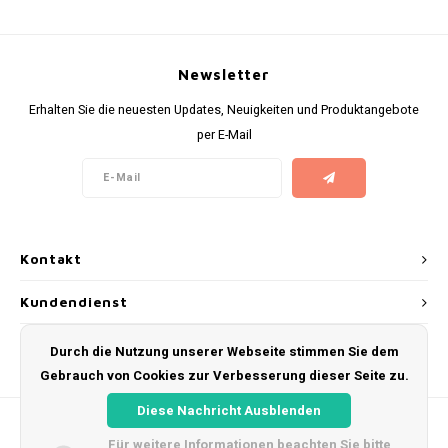
KUMA
Newsletter
LOOP
Erhalten Sie die neuesten Updates, Neuigkeiten und Produktangebote
per E-Mail
MAGGIE
MAF
MAVERICK
Kontakt
MYNT
Kundendienst
NEAFS
Mein Konto
Durch die Nutzung unserer Webseite stimmen Sie dem
Gebrauch von Cookies zur Verbesserung dieser Seite zu.
NICS
Diese Nachricht Ausblenden
NOIS
Für weitere Informationen beachten Sie bitte