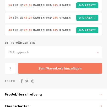
DOPE
VELO
10
FÜR JE
€3,21
KAUFEN UND
26%
SPAREN
26% RABATT
HUF
DOSH
WAKE
20
FÜR JE
€3,21
KAUFEN UND
26%
SPAREN
26% RABATT
ISK
FEDRS
X-BO
40
FÜR JE
€3,21
KAUFEN UND
26%
SPAREN
26% RABATT
ILS
FIX
BITTE WÄHLEN SIE
KRW
GARANT
13.6 mg/pouch
LVL
GARANT PRIME
LTL
Zum Warenkorb hinzufügen
GLITCH
MAD
TEILEN :
GOAT
TRY
Produktbeschreibung
GREATEST
NZD
Eigenschaften
ICEBERG