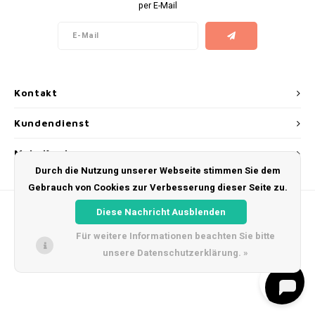
per E-Mail
AROMA
ENERGY DRINK
DENSS
Português
HKD
BAGZ
HYPNO ENERGY
DENSS
IDR
BJORN
ICEBERG ENERGY
FIX Z
Kontakt
INR
CAMO
KURWA ENERGY
HYPN
Kundendienst
JPY
CHAINPOP
POP ENERGY
ICEBE
Mein Konto
BRL
Durch die Nutzung unserer Webseite stimmen Sie dem
CLEW
R4VE ENERGY
KLINT
Gebrauch von Cookies zur Verbesserung dieser Seite zu.
BGN
Diese Nachricht Ausblenden
COCO
REBEL ENERGY
KURW
Für weitere Informationen beachten Sie bitte
HRK
CUBA
WAKEY
POP 
unsere Datenschutzerklärung. »
© Copyright 2026 Snus Farmer - Theme by
Shopmonkey
DKK
DENSSI
X-BOOSTER
R4VE 
EEK