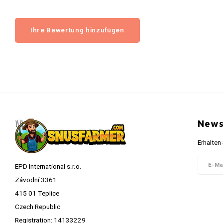
Ihre Bewertung hinzufügen
News
Erhalten
EPD International s.r.o.
Závodní 3361
415 01 Teplice
Czech Republic
Registration: 14133229