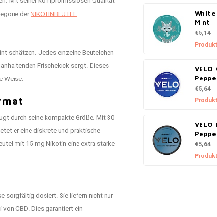
chen. Mit seiner kompromisslosen Qualität
egorie der
NIKOTINBEUTEL
.
White
Mint
€5,14
Produkt
int schätzen. Jedes einzelne Beutelchen
nganhaltenden Frischekick sorgt. Dieses
VELO 
ge Weise.
Peppe
€5,64
ormat
Produkt
eugt durch seine kompakte Größe. Mit 30
VELO 
tet er eine diskrete und praktische
Peppe
eutel mit 15 mg Nikotin eine extra starke
€5,64
Produkt
sorgfältig dosiert. Sie liefern nicht nur
 von CBD. Dies garantiert ein