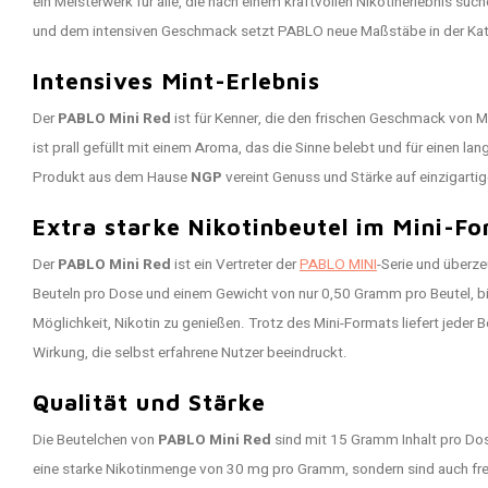
ein Meisterwerk für alle, die nach einem kraftvollen Nikotinerlebnis su
und dem intensiven Geschmack setzt PABLO neue Maßstäbe in der Kat
Intensives Mint-Erlebnis
Der
PABLO Mini Red
ist für Kenner, die den frischen Geschmack von M
ist prall gefüllt mit einem Aroma, das die Sinne belebt und für einen la
Produkt aus dem Hause
NGP
vereint Genuss und Stärke auf einzigarti
Extra starke Nikotinbeutel im Mini-F
Der
PABLO Mini Red
ist ein Vertreter der
PABLO MINI
-Serie und überz
Beuteln pro Dose und einem Gewicht von nur 0,50 Gramm pro Beutel, bie
Möglichkeit, Nikotin zu genießen. Trotz des Mini-Formats liefert jeder B
Wirkung, die selbst erfahrene Nutzer beeindruckt.
Qualität und Stärke
Die Beutelchen von
PABLO Mini Red
sind mit 15 Gramm Inhalt pro Dose 
eine starke Nikotinmenge von 30 mg pro Gramm, sondern sind auch frei