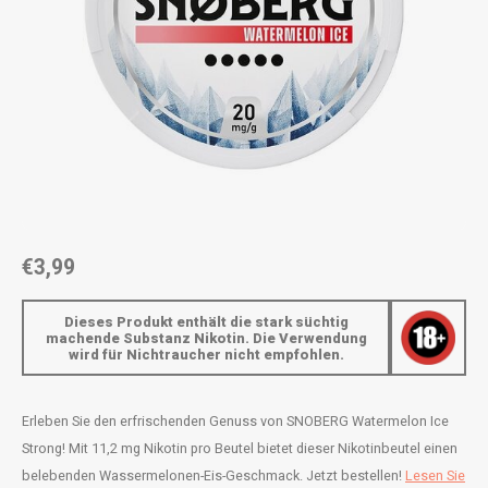
AROMA
ENERGY DRINK
DENSS
Português
HKD
BAGZ
HYPNO ENERGY
DENSS
IDR
BJORN
ICEBERG ENERGY
FIX Z
INR
CAMO
KURWA ENERGY
HYPN
JPY
CHAINPOP
POP ENERGY
ICEBE
BRL
€3,99
CLEW
R4VE ENERGY
KLINT
BGN
Dieses Produkt enthält die stark süchtig
COCO
REBEL ENERGY
KURW
machende Substanz Nikotin. Die Verwendung
wird für Nichtraucher nicht empfohlen.
HRK
CUBA
WAKEY
POP 
DKK
Erleben Sie den erfrischenden Genuss von SNOBERG Watermelon Ice
DENSSI
X-BOOSTER
R4VE 
Strong! Mit 11,2 mg Nikotin pro Beutel bietet dieser Nikotinbeutel einen
EEK
belebenden Wassermelonen-Eis-Geschmack. Jetzt bestellen!
Lesen Sie