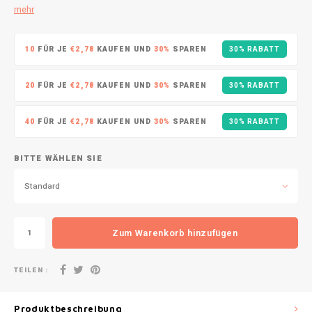
DOPE
VELO
mehr
HUF
DOSH
WAKE
10
FÜR JE
€2,78
KAUFEN UND
30%
SPAREN
30% RABATT
ISK
FEDRS
X-BO
20
FÜR JE
€2,78
KAUFEN UND
30%
SPAREN
30% RABATT
ILS
FIX
40
FÜR JE
€2,78
KAUFEN UND
30%
SPAREN
30% RABATT
KRW
GARANT
BITTE WÄHLEN SIE
LVL
GARANT PRIME
Standard
LTL
GLITCH
MAD
Zum Warenkorb hinzufügen
GOAT
TRY
TEILEN :
GREATEST
NZD
Produktbeschreibung
ICEBERG