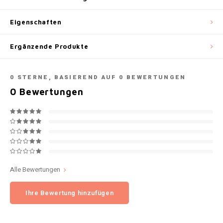
NOK
Eigenschaften
INIC
PLN
Ergänzende Produkte
K#RWA
QAR
KELLY WHITE
0
STERNE, BASIEREND AUF
0
BEWERTUNGEN
RON
0
Bewertungen
KICK
SGD
KILLA
SKK
KILLA EXCLUSIVE
SIT
Alle Bewertungen
KILLA MINI
SEK
Ihre Bewertung hinzufügen
KLINT
AED
KRATOS