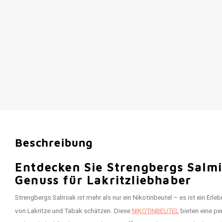
Beschreibung
Entdecken Sie Strengbergs Salmi
Genuss für Lakritzliebhaber
Strengbergs Salmiak ist mehr als nur ein Nikotinbeutel – es ist ein Erle
von Lakritze und Tabak schätzen. Diese
NIKOTINBEUTEL
bieten eine p