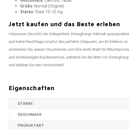
Geschmack:
Lakritze, Tabak
Größe:
Normal (Original)
Stärke:
Stark 10-15 mg
Jetzt kaufen und das Beste erleben
Verpassen Sie nicht die Gelegenheit, Strengbergs Salmiak auszuprobier
und hoher Nachfrage ist jetzt der perfekte Zeitpunkt, um Ihr Erlebnis z
entdecken Sie, warum Snusfarmer.com Ihre erste Wahl für Nikotinproduk
und erstklassigen Kundenservice, während Sie die Welt von Strengbergs
und erleben Sie den Unterschied!
Eigenschaften
STÄRKE
GESCHMACK
PRODUKTART