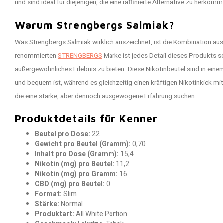
und sind ideal für diejenigen, die eine raffinierte Alternative zu herk
Warum Strengbergs Salmiak?
Was Strengbergs Salmiak wirklich auszeichnet, ist die Kombination aus
renommierten
STRENGBERGS
Marke ist jedes Detail dieses Produkts s
außergewöhnliches Erlebnis zu bieten. Diese Nikotinbeutel sind in eine
und bequem ist, während es gleichzeitig einen kräftigen Nikotinkick mit 1
die eine starke, aber dennoch ausgewogene Erfahrung suchen.
Produktdetails für Kenner
Beutel pro Dose:
22
Gewicht pro Beutel (Gramm):
0,70
Inhalt pro Dose (Gramm):
15,4
Nikotin (mg) pro Beutel:
11,2
Nikotin (mg) pro Gramm:
16
CBD (mg) pro Beutel:
0
Format:
Slim
Stärke:
Normal
Produktart:
All White Portion