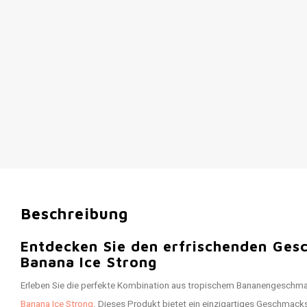
Beschreibung
Entdecken Sie den erfrischenden Ge
Banana Ice Strong
Erleben Sie die perfekte Kombination aus tropischem Bananengeschmac
Banana Ice Strong
. Dieses Produkt bietet ein einzigartiges Geschmacks