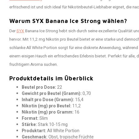
erfrischend ist und sich ideal für Nikotinbeutel-Liebhaber eignet, die
Warum SYX Banana Ice Strong wählen?
Der
SYX
Banana Ice Strong hebt sich durch seine exzellente Qualität u
hervor. Mit 11,2 mg Nikotin pro Beutel bietet er eine starke und denn
schlanke All White Portion sorgt für eine diskrete Anwendung, währen
einem eisigen Hauch ein erfrischendes Erlebnis bietet. Perfekt für alle, 
fruchtigem Aroma suchen.
Produktdetails im Überblick
Beutel pro Dose:
22
Gewicht pro Beutel (Gramm):
0,70
Inhalt pro Dose (Gramm):
15,4
Nikotin (mg) pro Beutel:
11,2
Nikotin (mg) pro Gramm:
16
Format:
Slim
Stärke:
Stark 10-15 mg
Produktart:
All White Portion
Geschmack:
Obst, tropische Früchte