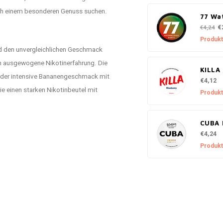
 nach einem besonderen Genuss suchen.
77 Wa
€
€4,24
Produkt
nd den unvergleichlichen Geschmack
och ausgewogene Nikotinerfahrung. Die
KILLA
d der intensive Bananengeschmack mit
€4,12
die einen starken Nikotinbeutel mit
Produkt
CUBA 
€4,24
Produkt