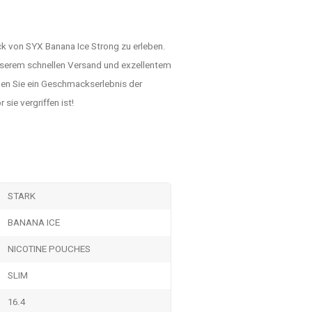
k von SYX Banana Ice Strong zu erleben.
unserem schnellen Versand und exzellentem
eßen Sie ein Geschmackserlebnis der
sie vergriffen ist!
STARK
BANANA ICE
NICOTINE POUCHES
SLIM
16.4