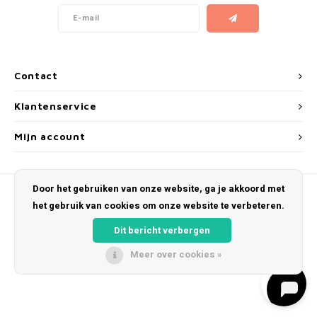
AROMA
ENERGY DRINK
DENSS
Português
HKD
BAGZ
HYPNO ENERGY
DENSS
IDR
Contact
BJORN
ICEBERG ENERGY
FIX Z
INR
Klantenservice
CAMO
KURWA ENERGY
HYPN
JPY
Mijn account
CHAINPOP
POP ENERGY
ICEBE
BRL
CLEW
R4VE ENERGY
KLINT
Door het gebruiken van onze website, ga je akkoord met
BGN
het gebruik van cookies om onze website te verbeteren.
COCO
REBEL ENERGY
KURW
Dit bericht verbergen
HRK
© Copyright 2026 Snus Farmer - Theme by
Shopmonkey
CUBA
WAKEY
POP 
Meer over cookies »
DKK
DENSSI
X-BOOSTER
R4VE 
EEK