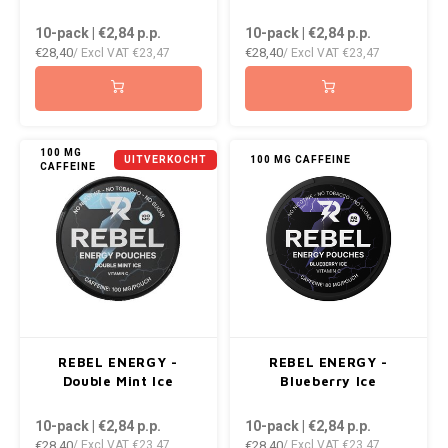
DOPE
VELO
10-pack | €2,84
p.p.
10-pack | €2,84
p.p.
HUF
€28,40
€28,40
/ Excl VAT
€23,47
/ Excl VAT
€23,47
DOSH
WAKE
ISK
FEDRS
X-BO
ILS
FIX
100 MG
UITVERKOCHT
100 MG CAFFEINE
CAFFEINE
KRW
GARANT
LVL
GARANT PRIME
LTL
GLITCH
MAD
GOAT
REBEL ENERGY -
REBEL ENERGY -
TRY
Double Mint Ice
Blueberry Ice
GREATEST
10-pack | €2,84
p.p.
10-pack | €2,84
p.p.
NZD
€28,40
€28,40
/ Excl VAT
€23,47
/ Excl VAT
€23,47
ICEBERG