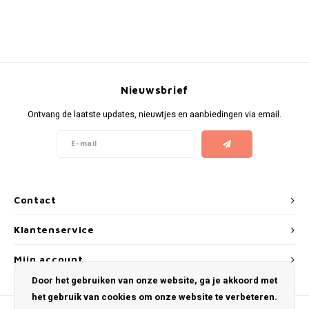
RUSH
SIBERIA
SNOBERG
Nieuwsbrief
Ontvang de laatste updates, nieuwtjes en aanbiedingen via email.
SWAG
SYX
TAURR
Contact
THOR
Klantenservice
VELO
Mijn account
Door het gebruiken van onze website, ga je akkoord met
WHITE GOLD
het gebruik van cookies om onze website te verbeteren.