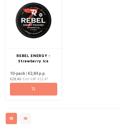
NOR
NOTO
PABLO
PABLO EXCLUSIVE
REBEL ENERGY -
Strawberry Ice
PABLO GOLD
10-pack | €2,84
p.p.
PABLO MINI
€28,40
/ Excl VAT
€23,47
R4VE
REBEL
ROYAL WHITE