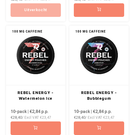
NOK
Uitverkocht
INIC
PLN
K#RWA
100 MG CAFFEINE
100 MG CAFFEINE
QAR
KELLY WHITE
RON
KICK
SGD
KILLA
SKK
KILLA EXCLUSIVE
REBEL ENERGY -
REBEL ENERGY -
SIT
Watermelon Ice
Bubblegum
KILLA MINI
10-pack | €2,84
p.p.
10-pack | €2,84
p.p.
SEK
€28,40
€28,40
/ Excl VAT
€23,47
/ Excl VAT
€23,47
KLINT
AED
KRATOS