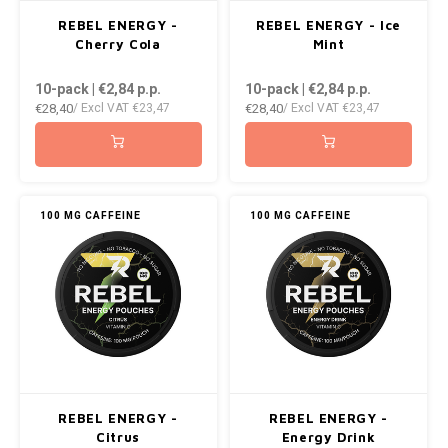
AROMA
ENERGY DRINK
DENSS
REBEL ENERGY -
REBEL ENERGY - Ice
Português
HKD
Cherry Cola
Mint
BAGZ
HYPNO ENERGY
DENSS
10-pack | €2,84
p.p.
10-pack | €2,84
p.p.
IDR
€28,40
€28,40
/ Excl VAT
€23,47
/ Excl VAT
€23,47
BJORN
ICEBERG ENERGY
FIX Z
INR
CAMO
KURWA ENERGY
HYPN
JPY
CHAINPOP
POP ENERGY
ICEBE
100 MG CAFFEINE
100 MG CAFFEINE
BRL
CLEW
R4VE ENERGY
KLINT
BGN
COCO
KURW
REBEL ENERGY
HRK
CUBA
POP 
WAKEY
DKK
DENSSI
R4VE 
REBEL ENERGY -
REBEL ENERGY -
X-BOOSTER
EEK
Citrus
Energy Drink