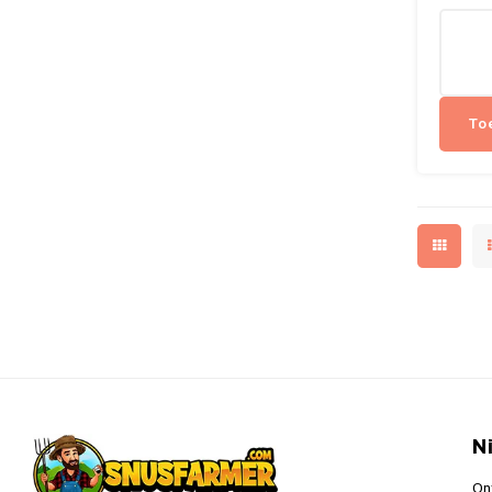
To
N
On