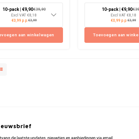
10-pack | €9,90
10-pack | €9,90
€39,90
€39
Excl VAT €8,18
Excl VAT €8,18
€0,99 p.p.
€0,99 p.p.
€3,99
€3,99
evoegen aan winkelwagen
Toevoegen aan wink
ieuwsbrief
tvang de laatste updates, nieuwtjes en aanbiedingen via email.