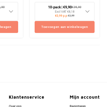
10-pack | €9,90
,90
€39,90
Excl VAT €8,18
€0,99 p.p.
€3,99
elwagen
Toevoegen aan winkelwagen
Klantenservice
Mijn account
Over ons
Registreren