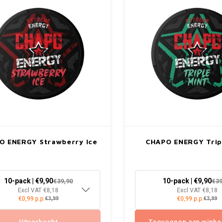
O ENERGY Strawberry Ice
CHAPO ENERGY Trip
10-pack | €9,90
10-pack | €9,90
€39,90
€39
Excl VAT €8,18
Excl VAT €8,18
€0,99 p.p.
€0,99 p.p.
€3,99
€3,99