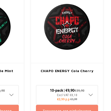
le Mint
CHAPO ENERGY Cola Cherry
10-pack | €9,90
,90
€39,90
Excl VAT €8,18
€0,99 p.p.
€3,99