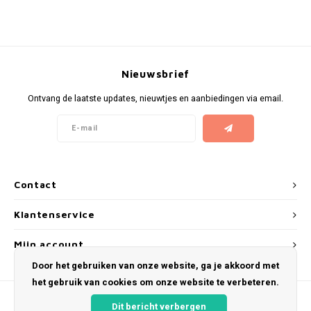
KUMA
LOOP
Nieuwsbrief
MAGGIE
Ontvang de laatste updates, nieuwtjes en aanbiedingen via email.
MAF
MAVERICK
Contact
MYNT
Klantenservice
NEAFS
Mijn account
Door het gebruiken van onze website, ga je akkoord met
NICS
het gebruik van cookies om onze website te verbeteren.
NOIS
Dit bericht verbergen