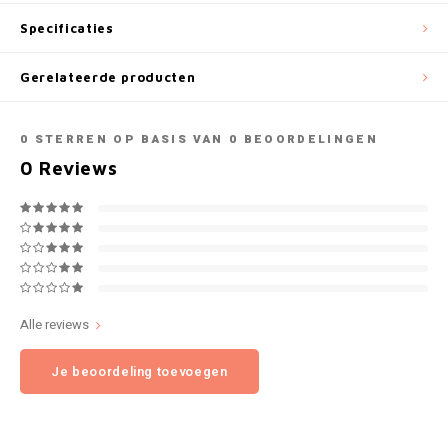
NOK
Specificaties
INIC
PLN
Gerelateerde producten
K#RWA
QAR
0
STERREN OP BASIS VAN
0
BEOORDELINGEN
KELLY WHITE
0
Reviews
RON
KICK
SGD
KILLA
SKK
KILLA EXCLUSIVE
SIT
Alle reviews
KILLA MINI
Je beoordeling toevoegen
SEK
KLINT
AED
KRATOS