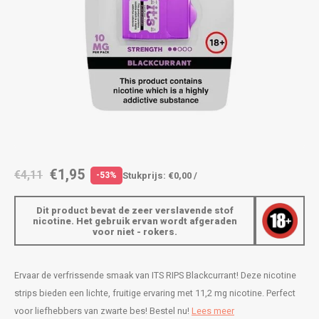
AROMA
ENERGY DRINK
DENSS
Português
HKD
BAGZ
HYPNO ENERGY
DENSS
IDR
BJORN
ICEBERG ENERGY
FIX Z
INR
CAMO
KURWA ENERGY
HYPN
JPY
CHAINPOP
POP ENERGY
ICEBE
BRL
€1,95
€4,11
Stukprijs: €0,00 /
-53%
CLEW
R4VE ENERGY
KLINT
BGN
Dit product bevat de zeer verslavende stof
COCO
REBEL ENERGY
KURW
nicotine. Het gebruik ervan wordt afgeraden
voor niet - rokers.
HRK
CUBA
WAKEY
POP 
DKK
Ervaar de verfrissende smaak van ITS RIPS Blackcurrant! Deze nicotine
DENSSI
X-BOOSTER
R4VE 
strips bieden een lichte, fruitige ervaring met 11,2 mg nicotine. Perfect
EEK
voor liefhebbers van zwarte bes! Bestel nu!
Lees meer