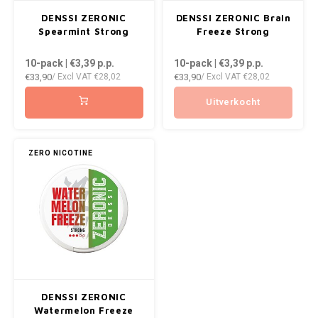
AROMA
ENERGY DRINK
DENSS
DENSSI ZERONIC
DENSSI ZERONIC Brain
Português
HKD
Spearmint Strong
Freeze Strong
BAGZ
HYPNO ENERGY
DENSS
10-pack | €3,39
p.p.
10-pack | €3,39
p.p.
IDR
€33,90
€33,90
/ Excl VAT
€28,02
/ Excl VAT
€28,02
BJORN
ICEBERG ENERGY
INR
FIX Z
Uitverkocht
CAMO
KURWA ENERGY
JPY
HYPN
CHAINPOP
POP ENERGY
ZERO NICOTINE
BRL
ICEBE
CLEW
R4VE ENERGY
BGN
KLINT
COCO
REBEL ENERGY
HRK
KURW
CUBA
WAKEY
DKK
POP 
DENSSI
X-BOOSTER
DENSSI ZERONIC
EEK
R4VE 
Watermelon Freeze