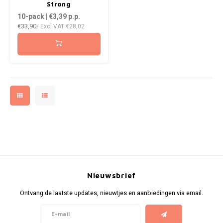
DOPE
Strong
10-pack | €3,39
p.p.
HUF
VELO
€33,90
/ Excl VAT
€28,02
DOSH
ISK
WAKE
FEDRS
ILS
X-BO
FIX
KRW
GARANT
LVL
GARANT PRIME
LTL
GLITCH
MAD
GOAT
Nieuwsbrief
TRY
Ontvang de laatste updates, nieuwtjes en aanbiedingen via email.
GREATEST
NZD
ICEBERG