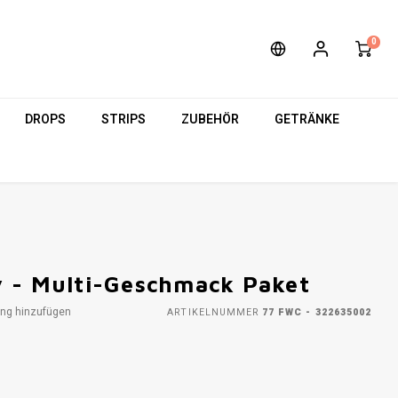
0
DROPS
STRIPS
ZUBEHÖR
GETRÄNKE
10.4 MG/POUCH
y - Multi-Geschmack Paket
ung hinzufügen
ARTIKELNUMMER
77 FWC - 322635002