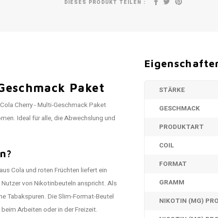
DIESES PRODUKT TEILEN :
Eigenschafte
-Geschmack Paket
STÄRKE
 Cola Cherry - Multi-Geschmack Paket
GESCHMACK
men. Ideal für alle, die Abwechslung und
PRODUKTART
COIL
en?
FORMAT
s Cola und roten Früchten liefert ein
GRAMM
Nutzer von Nikotinbeuteln anspricht. Als
hne Tabakspuren. Die Slim-Format-Beutel
NIKOTIN (MG) P
beim Arbeiten oder in der Freizeit.