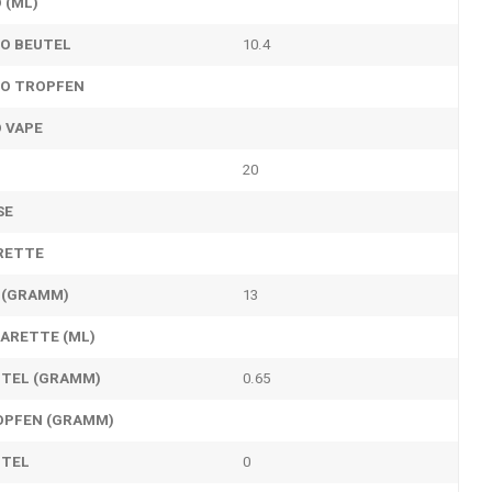
 (ML)
RO BEUTEL
10.4
RO TROPFEN
O VAPE
20
SE
RETTE
 (GRAMM)
13
GARETTE (ML)
UTEL (GRAMM)
0.65
OPFEN (GRAMM)
UTEL
0