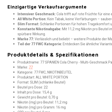
Einzigartige Verkaufsargumente
Intensiver Geschmack:
Cola trifft auf rote Früchte für ein
All White Portion:
Kein Tabak, keine Verfärbungen – sauber
Slim Format:
Schlanke Portionen für hohen Tragekomfort u
Konstante Nikotinabgabe:
Mit 11,2 mg Nikotin pro Beutel i
spürbare Wirkung.
Marke 77:
Verlässlich und beliebt – weitere Produkte der Ma
Teil der 77 FWC Kategorie:
Entdecken Sie ähnliche Variant
Produktdetails & Spezifikationen
Produktname: 77 SPANIEN Cola Cherry - Multi-Geschmack P
Marke:
77
Kategorie: 77 FWC, NIKOTINBEUTEL
Produktart: ALL WHITE PORTION
Format: SLIM (schlanke Beutel)
Beutel pro Dose: 22
Inhalt pro Dose: 15,4 g
Gewicht pro Beutel: 0,70 g
Nikotin (mg) pro Beutel: 11,2 mg
Nikotin (mg) pro Gramm: 16 mg