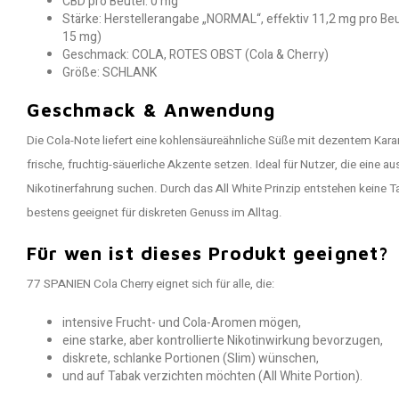
CBD pro Beutel: 0 mg
Stärke: Herstellerangabe „NORMAL“, effektiv 11,2 mg pro Be
15 mg)
Geschmack: COLA, ROTES OBST (Cola & Cherry)
Größe: SCHLANK
Geschmack & Anwendung
Die Cola-Note liefert eine kohlensäureähnliche Süße mit dezentem Kara
frische, fruchtig-säuerliche Akzente setzen. Ideal für Nutzer, die eine
Nikotinerfahrung suchen. Durch das All White Prinzip entstehen keine 
bestens geeignet für diskreten Genuss im Alltag.
Für wen ist dieses Produkt geeignet?
77 SPANIEN Cola Cherry eignet sich für alle, die:
intensive Frucht- und Cola-Aromen mögen,
eine starke, aber kontrollierte Nikotinwirkung bevorzugen,
diskrete, schlanke Portionen (Slim) wünschen,
und auf Tabak verzichten möchten (All White Portion).