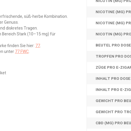
NICOTIN (MG) PRO
NICOTINE (MG) P
e erfrischende, süß-herbe Kombination.
er Genuss.
NICOTINE (MG) P
nd diskretes Tragen.
m Bereich Stark (10–15 mg) für
NICOTIN (MG) PR
BEUTEL PRO DOSE
rke finden Sie hier:
77
.
en unter
77 FWC
.
TROPFEN PRO DO
ZÜGE PRO E-ZIGA
aket
INHALT PRO DOSE
INHALT PRO E-ZI
GEWICHT PRO BE
GEWICHT PRO TR
CBD (MG) PRO BE