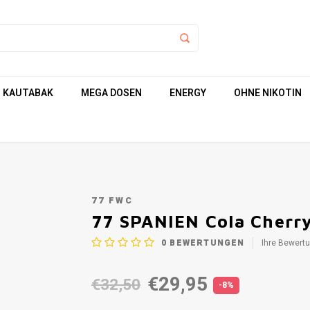
KAUTABAK
MEGA DOSEN
ENERGY
OHNE NIKOTIN
77 FWC
10.4 MG/POUCH
77 SPANIEN Cola Cherr
0
BEWERTUNGEN
Ihre Bewert
€29,95
€32,50
-8%