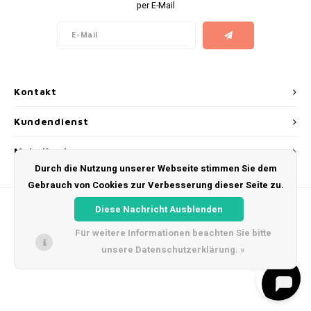
per E-Mail
AROMA
ENERGY DRINK
DENSS
Português
HKD
BAGZ
HYPNO ENERGY
DENSS
IDR
BJORN
ICEBERG ENERGY
FIX Z
Kontakt
INR
CAMO
KURWA ENERGY
HYPN
Kundendienst
JPY
CHAINPOP
POP ENERGY
ICEBE
Mein Konto
BRL
Durch die Nutzung unserer Webseite stimmen Sie dem
CLEW
R4VE ENERGY
KLINT
Gebrauch von Cookies zur Verbesserung dieser Seite zu.
BGN
Diese Nachricht Ausblenden
COCO
REBEL ENERGY
KURW
Für weitere Informationen beachten Sie bitte
HRK
CUBA
WAKEY
POP 
unsere Datenschutzerklärung. »
© Copyright 2026 Snus Farmer - Theme by
Shopmonkey
DKK
DENSSI
X-BOOSTER
R4VE 
EEK