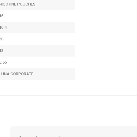
NICOTINE POUCHES
16
10.4
20
13
0.65
LUNA CORPORATE