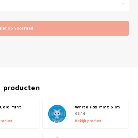
Niet op voorraad
e producten
Cold Mint
White Fox Mint Slim
€5,14
product
Bekijk product