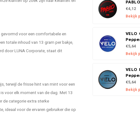
nze klanten op zoek zijn naar kwaliteit en
PABLO
€4,12
Bekijk 
ct gevormd voor een comfortabele en
VELO 
Peppe
een totale inhoud van 13 gram per bakje,
€5,64
d door LUNA Corporate, staat dit
Bekijk 
VELO 
Peppe
€5,64
s, terwijl de frisse hint van mint voor een
Bekijk 
 is voor elk moment van de dag. Met 13
r de categorie extra sterke
te, ideaal voor de ervaren gebruiker die op