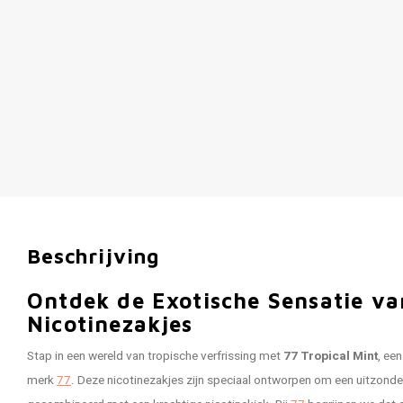
Beschrijving
Ontdek de Exotische Sensatie va
Nicotinezakjes
Stap in een wereld van tropische verfrissing met
77 Tropical Mint
, ee
merk
77
. Deze nicotinezakjes zijn speciaal ontworpen om een uitzonder