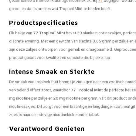
gecombineerd met een krachtige nicotinekick. Bij
77
begrijpen we dat o
genot, en dat is precies wat Tropical Mint te bieden heeft.
Productspecificaties
Elk bakje van
77 Tropical Mint
bevat 20 slanke nicotinezakjes, perfe
discrete ervaring. Met een gewicht van slechts 0.65 gram per zakje en 
zijn deze zakjes ontworpen voor gemak en draagbaarheid. Geproduceer
product garant voor kwaliteit en consistentie bij elke hap.
Intense Smaak en Sterkte
De smaak van tropisch fruit brengt je zintuigen naar een exotisch paradij
verkoelend effect zorgt, waardoor
77 Tropical Mint
de perfecte keuze
mg nicotine per zakje en 20 mg nicotine per gram, valt dit product onde
nicotinezakjes. Dit zorgt voor een krachtige en langdurige nicotineafgif
zoek is naar een stevige nicotinekick zonder tabak.
Verantwoord Genieten