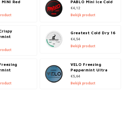
 MINI Red
PABLO Mini Ice Cold
€4,12
product
Bekijk product
Crispy
Greatest Cold Dry 16
rmint
€4,54
Bekijk product
product
Freezing
VELO Freezing
rmint
Peppermint Ultra
€5,64
product
Bekijk product