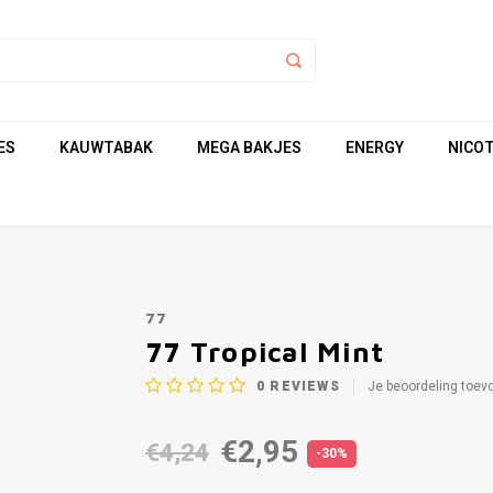
ES
KAUWTABAK
MEGA BAKJES
ENERGY
NICOT
77
77 Tropical Mint
0
REVIEWS
Je beoordeling toev
€2,95
€4,24
-30%