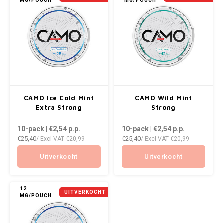
MG/POUCH
MG/POUCH
NOR
NOTO
PABLO
PABLO EXCLUSIVE
CAMO Ice Cold Mint
CAMO Wild Mint
Extra Strong
Strong
PABLO GOLD
10-pack | €2,54
p.p.
10-pack | €2,54
p.p.
PABLO MINI
€25,40
€25,40
/ Excl VAT
€20,99
/ Excl VAT
€20,99
Uitverkocht
Uitverkocht
R4VE
REBEL
12
UITVERKOCHT
MG/POUCH
ROYAL WHITE