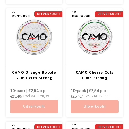
KUMA
25
12
UITVERKOCHT
UITVERKOCHT
MG/POUCH
MG/POUCH
LOOP
MAGGIE
MAF
MAVERICK
CAMO Orange Bubble
CAMO Cherry Cola
Gum Extra Strong
Lime Strong
MYNT
10-pack | €2,54
p.p.
10-pack | €2,54
p.p.
€25,40
€25,40
NEAFS
/ Excl VAT
€20,99
/ Excl VAT
€20,99
Uitverkocht
Uitverkocht
NICS
NOIS
25
12
UITVERKOCHT
UITVERKOCHT