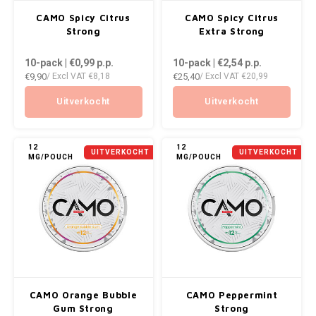
AROMA
ENERGY DRINK
DENSS
CAMO Spicy Citrus
CAMO Spicy Citrus
Português
HKD
Strong
Extra Strong
BAGZ
HYPNO ENERGY
DENSS
10-pack | €0,99
p.p.
10-pack | €2,54
p.p.
IDR
€9,90
€25,40
/ Excl VAT
€8,18
/ Excl VAT
€20,99
BJORN
ICEBERG ENERGY
FIX Z
INR
Uitverkocht
Uitverkocht
CAMO
KURWA ENERGY
HYPN
JPY
CHAINPOP
POP ENERGY
ICEBE
12
12
UITVERKOCHT
UITVERKOCHT
MG/POUCH
MG/POUCH
BRL
CLEW
R4VE ENERGY
KLINT
BGN
COCO
REBEL ENERGY
KURW
HRK
CUBA
WAKEY
POP 
DKK
DENSSI
X-BOOSTER
R4VE 
CAMO Orange Bubble
CAMO Peppermint
EEK
Gum Strong
Strong