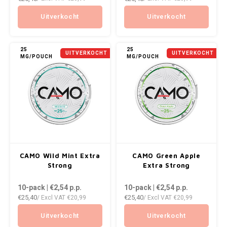
NOK
Uitverkocht
Uitverkocht
INIC
PLN
K#RWA
25
25
UITVERKOCHT
UITVERKOCHT
MG/POUCH
MG/POUCH
QAR
KELLY WHITE
RON
KICK
SGD
KILLA
SKK
KILLA EXCLUSIVE
CAMO Wild Mint Extra
CAMO Green Apple
SIT
Strong
Extra Strong
KILLA MINI
10-pack | €2,54
p.p.
10-pack | €2,54
p.p.
SEK
€25,40
€25,40
/ Excl VAT
€20,99
/ Excl VAT
€20,99
KLINT
AED
Uitverkocht
Uitverkocht
KRATOS