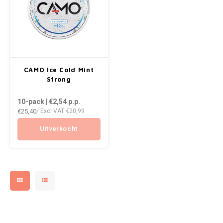
RUSH
SIBERIA
SNOBERG
CAMO Ice Cold Mint
Strong
SWAG
10-pack | €2,54
p.p.
SYX
€25,40
/ Excl VAT
€20,99
Uitverkocht
TAURR
THOR
VELO
WHITE GOLD