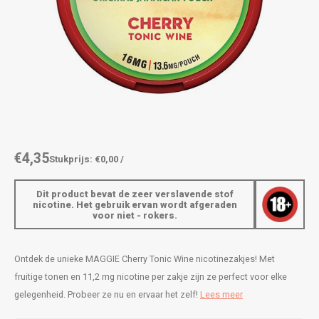
AROMA
ENERGY DRINK
DENSS
Português
HKD
BAGZ
HYPNO ENERGY
DENSS
IDR
BJORN
ICEBERG ENERGY
FIX Z
INR
CAMO
KURWA ENERGY
HYPN
JPY
CHAINPOP
POP ENERGY
ICEBE
€4,35
Stukprijs: €0,00 /
BRL
CLEW
R4VE ENERGY
KLINT
Dit product bevat de zeer verslavende stof
nicotine. Het gebruik ervan wordt afgeraden
BGN
voor niet - rokers.
COCO
REBEL ENERGY
KURW
HRK
CUBA
WAKEY
POP 
Ontdek de unieke MAGGIE Cherry Tonic Wine nicotinezakjes! Met
DKK
fruitige tonen en 11,2 mg nicotine per zakje zijn ze perfect voor elke
DENSSI
X-BOOSTER
R4VE 
gelegenheid. Probeer ze nu en ervaar het zelf!
Lees meer
EEK