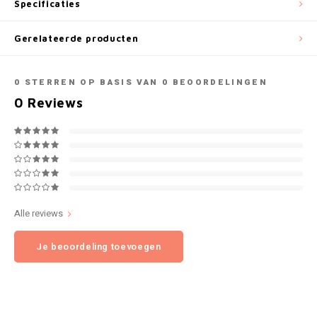
Specificaties
NOK
INIC
Gerelateerde producten
PLN
K#RWA
0
STERREN OP BASIS VAN
0
BEOORDELINGEN
QAR
0
Reviews
KELLY WHITE
RON
KICK
SGD
KILLA
SKK
KILLA EXCLUSIVE
Alle reviews
SIT
KILLA MINI
Je beoordeling toevoegen
SEK
KLINT
AED
KRATOS