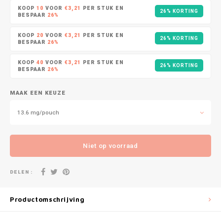
DOPE
VELO
KOOP
10
VOOR
€3,21
PER STUK EN
26% KORTING
BESPAAR
26%
HUF
DOSH
WAKE
KOOP
20
VOOR
€3,21
PER STUK EN
26% KORTING
ISK
BESPAAR
26%
FEDRS
X-BO
KOOP
40
VOOR
€3,21
PER STUK EN
ILS
26% KORTING
BESPAAR
26%
FIX
KRW
MAAK EEN KEUZE
GARANT
13.6 mg/pouch
LVL
GARANT PRIME
LTL
Niet op voorraad
GLITCH
MAD
GOAT
DELEN :
TRY
GREATEST
Productomschrijving
NZD
ICEBERG